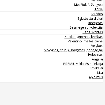
Maistas
Medžioklė, žvejyba
Teisė
Kalėdos
Eglutės žaisliukai
Interjeras
Besmegenių kolekcija
Kitos šventės
Kūdikio gimimas, krikštas
Valentino, meilės diena
Velykos
Mokyklos, studijų baigimas, pedagogai
Helovinas
Angelai
PREMIUM klasės kolekcija
Smilkalai
Kita
Apie mus