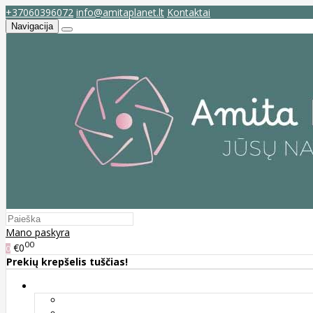
+37060396072
info@amitaplanet.lt
Kontaktai
Navigacija
Mano paskyra
00
€0
0
Prekių krepšelis tuščias!