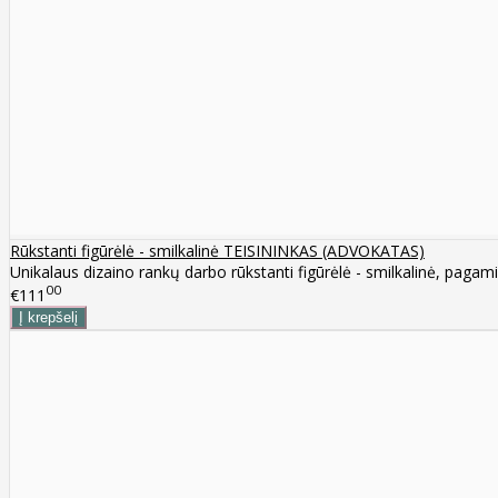
Rūkstanti figūrėlė - smilkalinė TEISININKAS (ADVOKATAS)
Unikalaus dizaino rankų darbo rūkstanti figūrėlė - smilkalinė, pagamin
00
€111