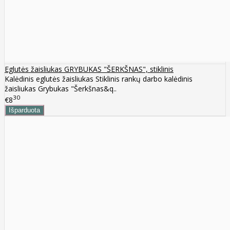
Eglutės žaisliukas GRYBUKAS "ŠERKŠNAS", stiklinis
Kalėdinis eglutės žaisliukas Stiklinis rankų darbo kalėdinis
žaisliukas Grybukas "Šerkšnas&q..
30
€8