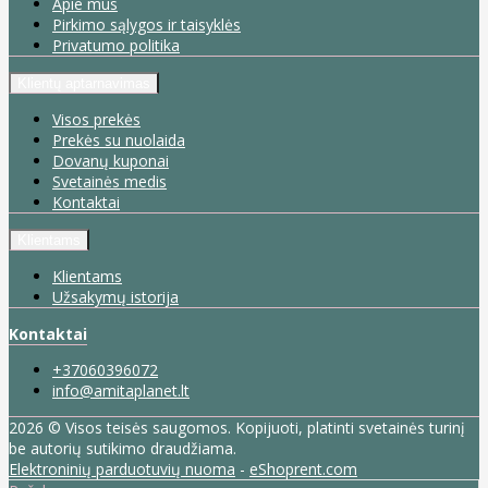
Apie mus
Pirkimo sąlygos ir taisyklės
Privatumo politika
Klientų aptarnavimas
Visos prekės
Prekės su nuolaida
Dovanų kuponai
Svetainės medis
Kontaktai
Klientams
Klientams
Užsakymų istorija
Kontaktai
+37060396072
info@amitaplanet.lt
2026 © Visos teisės saugomos. Kopijuoti, platinti svetainės turinį
be autorių sutikimo draudžiama.
Elektroninių parduotuvių nuoma
-
eShoprent.com