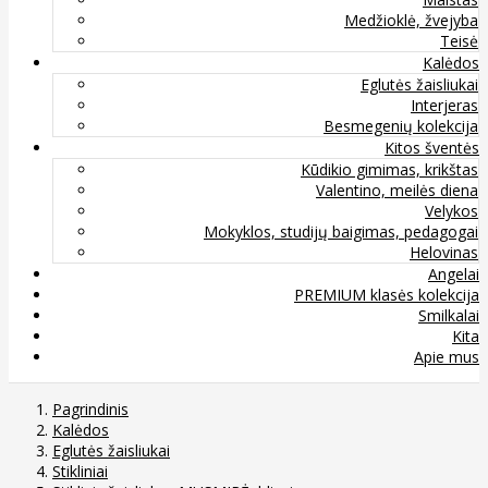
Medžioklė, žvejyba
Teisė
Kalėdos
Eglutės žaisliukai
Interjeras
Besmegenių kolekcija
Kitos šventės
Kūdikio gimimas, krikštas
Valentino, meilės diena
Velykos
Mokyklos, studijų baigimas, pedagogai
Helovinas
Angelai
PREMIUM klasės kolekcija
Smilkalai
Kita
Apie mus
Pagrindinis
Kalėdos
Eglutės žaisliukai
Stikliniai