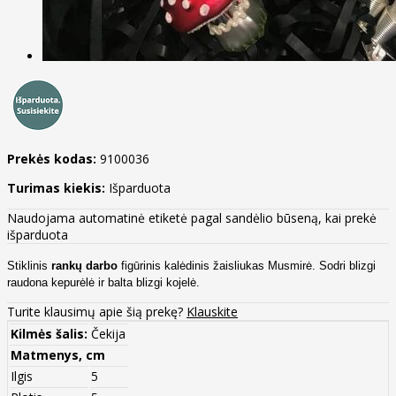
Prekės kodas:
9100036
Turimas kiekis:
Išparduota
Naudojama automatinė etiketė pagal sandėlio būseną, kai prekė
išparduota
Stiklinis
rankų darbo
figūrinis kalėdinis žaisliukas Musmirė. Sodri blizgi
raudona kepurėlė ir balta blizgi kojelė.
Turite klausimų apie šią prekę?
Klauskite
Kilmės šalis:
Čekija
Matmenys, cm
Ilgis
5