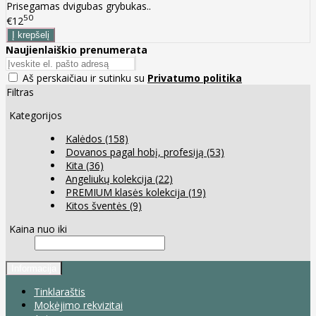
Prisegamas dvigubas grybukas..
50
€12
Naujienlaiškio prenumerata
Aš perskaičiau ir sutinku su
Privatumo politika
Filtras
Kategorijos
Kalėdos
(158)
Dovanos pagal hobį, profesiją
(53)
Kita
(36)
Angeliukų kolekcija
(22)
PREMIUM klasės kolekcija
(19)
Kitos šventės
(9)
Kaina nuo iki
Informacija
Tinklaraštis
Mokėjimo rekvizitai