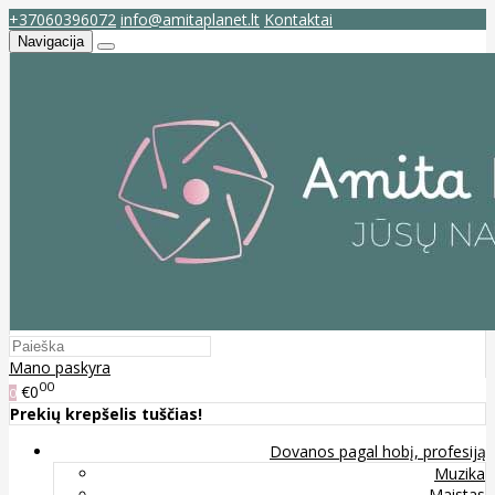
+37060396072
info@amitaplanet.lt
Kontaktai
Navigacija
Mano paskyra
00
€0
0
Prekių krepšelis tuščias!
Dovanos pagal hobį, profesiją
Muzika
Maistas