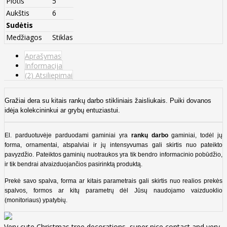
Plotis
5
Aukštis
6
Sudėtis
Medžiagos
Stiklas
Aprašymas
Informacija
(2) Atsiliepimai
Gražiai dera su kitais rankų darbo stikliniais žaisliukais. P
uiki dovanos
idėja kolekcininkui ar grybų entuziastui.
El. parduotuvėje parduodami gaminiai yra
rankų darbo
gaminiai, todėl jų
forma, ornamentai, atspalviai ir jų intensyvumas gali skirtis nuo pateikto
pavyzdžio. Pateiktos gaminių nuotraukos yra tik bendro informacinio pobūdžio,
ir tik bendrai atvaizduojančios pasirinktą produktą.
Prekė savo spalva, forma ar kitais parametrais gali skirtis nuo realios prekės
spalvos, formos ar kitų parametrų dėl Jūsų naudojamo vaizduoklio
(monitoriaus) ypatybių.
Very cute Christmas tree decorations, super nice contact and very