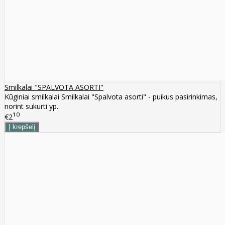
Smilkalai "SPALVOTA ASORTI"
Kūginiai smilkalai Smilkalai "Spalvota asorti" - puikus pasirinkimas,
norint sukurti yp..
10
€2