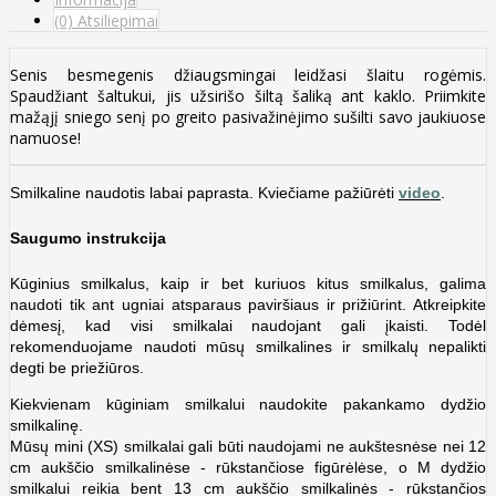
(0) Atsiliepimai
Senis besmegenis džiaugsmingai leidžasi šlaitu rogėmis.
Spaudžiant šaltukui, jis užsirišo šiltą šaliką ant kaklo. Priimkite
mažąjį sniego senį po greito pasivažinėjimo sušilti savo jaukiuose
namuose!
Smilkaline naudotis labai paprasta. Kviečiame pažiūrėti
video
.
Saugumo instrukcija
Kūginius smilkalus, kaip ir bet kuriuos kitus smilkalus, galima
naudoti tik ant ugniai atsparaus paviršiaus ir prižiūrint. Atkreipkite
dėmesį, kad visi smilkalai naudojant gali įkaisti. Todėl
rekomenduojame naudoti mūsų smilkalines ir smilkalų nepalikti
degti be priežiūros.
Kiekvienam kūginiam smilkalui naudokite pakankamo dydžio
smilkalinę.
Mūsų mini (XS) smilkalai gali būti naudojami ne aukštesnėse nei 12
cm aukščio smilkalinėse -
rūkstančiose figūrėlėse, o M dydžio
smilkalui reikia bent 13 cm aukščio smilkalinės - r
ūkstančios