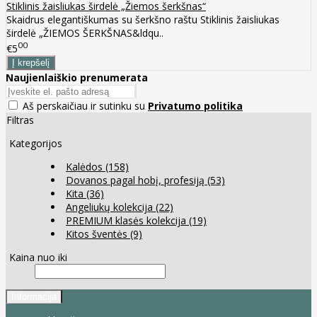
Stiklinis žaisliukas širdelė „Žiemos šerkšnas“
Skaidrus elegantiškumas su šerkšno raštu Stiklinis žaisliukas
širdelė „ŽIEMOS ŠERKŠNAS&ldqu..
00
€5
Naujienlaiškio prenumerata
Aš perskaičiau ir sutinku su
Privatumo politika
Filtras
Kategorijos
Kalėdos
(158)
Dovanos pagal hobį, profesiją
(53)
Kita
(36)
Angeliukų kolekcija
(22)
PREMIUM klasės kolekcija
(19)
Kitos šventės
(9)
Kaina nuo iki
Informacija