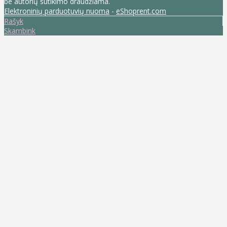
be autorių sutikimo draudžiama.
Elektroninių parduotuvių nuoma
-
eShoprent.com
Rašyk
Skambink