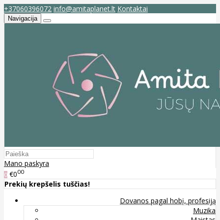
+37060396072
info@amitaplanet.lt
Kontaktai
Navigacija
Mano paskyra
00
€0
0
Prekių krepšelis tuščias!
Dovanos pagal hobį, profesiją
Muzika
Maistas