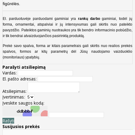
figūrėlės.
El. parduotuvėje parduodami gaminiai yra
rankų darbo
gaminiai, todėl jų
forma, ornamentai, atspalviai ir jų intensyvumas gali skirtis nuo pateikto
pavyzdžio. Pateiktos gaminių nuotraukos yra tik bendro informacinio pobūdžio,
ir tik bendrai atvaizduojančios pasirinktą produktą.
Prekė savo spalva, forma ar kitais parametrais gali skirtis nuo realios prekės
spalvos, formos ar kitų parametrų dėl Jūsų naudojamo vaizduoklio
(monitoriaus) ypatybių.
Parašyti atsiliepimą
Vardas:
El. pašto adresas:
Atsiliepimas:
Įvertinimas:
Įveskite saugos kodą:
Rašyti
Susijusios prekės