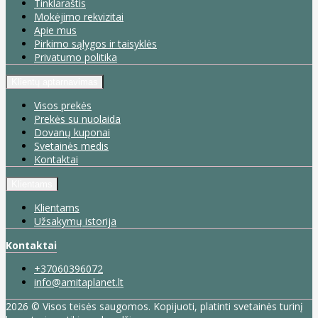
Tinklaraštis
Mokėjimo rekvizitai
Apie mus
Pirkimo sąlygos ir taisyklės
Privatumo politika
Klientų aptarnavimas
Visos prekės
Prekės su nuolaida
Dovanų kuponai
Svetainės medis
Kontaktai
Klientams
Klientams
Užsakymų istorija
Kontaktai
+37060396072
info@amitaplanet.lt
2026 © Visos teisės saugomos. Kopijuoti, platinti svetainės turinį