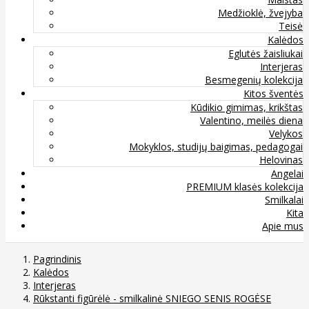
Medžioklė, žvejyba
Teisė
Kalėdos
Eglutės žaisliukai
Interjeras
Besmegenių kolekcija
Kitos šventės
Kūdikio gimimas, krikštas
Valentino, meilės diena
Velykos
Mokyklos, studijų baigimas, pedagogai
Helovinas
Angelai
PREMIUM klasės kolekcija
Smilkalai
Kita
Apie mus
Pagrindinis
Kalėdos
Interjeras
Rūkstanti figūrėlė - smilkalinė SNIEGO SENIS ROGĖSE