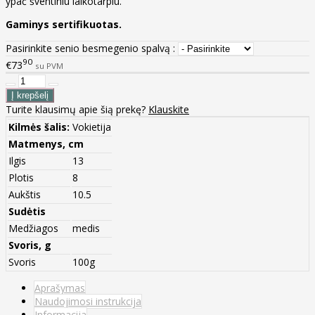
ypač šventiniu laikotarpiu.
Gaminys sertifikuotas.
Pasirinkite senio besmegenio spalvą :
90
€73
su PVM
Turite klausimų apie šią prekę?
Klauskite
Kilmės šalis:
Vokietija
Matmenys, cm
Ilgis
13
Plotis
8
Aukštis
10.5
Sudėtis
Medžiagos
medis
Svoris, g
Svoris
100g
Aprašymas
Naudojimosi instrukcija
Informacija