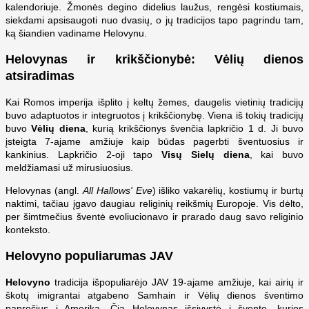
kalendoriuje. Žmonės degino didelius laužus, rengėsi kostiumais,
siekdami apsisaugoti nuo dvasių, o jų tradicijos tapo pagrindu tam,
ką šiandien vadiname Helovynu.
Helovynas ir krikščionybė: Vėlių dienos
atsiradimas
Kai Romos imperija išplito į keltų žemes, daugelis vietinių tradicijų
buvo adaptuotos ir integruotos į krikščionybę. Viena iš tokių tradicijų
buvo
Vėlių diena
, kurią krikščionys švenčia lapkričio 1 d. Ji buvo
įsteigta 7-ajame amžiuje kaip būdas pagerbti šventuosius ir
kankinius. Lapkričio 2-oji tapo
Visų Sielų diena
, kai buvo
meldžiamasi už mirusiuosius.
Helovynas (angl.
All Hallows' Eve
) išliko vakarėlių, kostiumų ir burtų
naktimi, tačiau įgavo daugiau religinių reikšmių Europoje. Vis dėlto,
per šimtmečius šventė evoliucionavo ir prarado daug savo religinio
konteksto.
Helovyno populiarumas JAV
Helovyno
tradicija išpopuliarėjo JAV 19-ajame amžiuje, kai airių ir
škotų imigrantai atgabeno Samhain ir Vėlių dienos šventimo
papročius į Ameriką. Čia Helovynas išsivystė į šventę, kurios