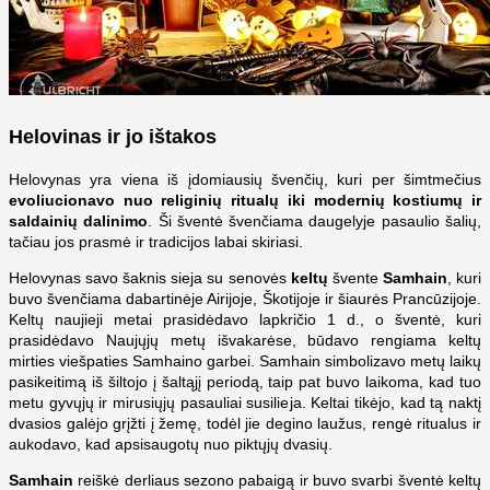
Helovinas ir jo ištakos
Helovynas yra viena iš įdomiausių švenčių, kuri per šimtmečius
evoliucionavo nuo religinių ritualų iki modernių kostiumų ir
saldainių dalinimo
. Ši šventė švenčiama daugelyje pasaulio šalių,
tačiau jos prasmė ir tradicijos labai skiriasi.
Helovynas savo šaknis sieja su senovės
keltų
švente
Samhain
, kuri
buvo švenčiama dabartinėje Airijoje, Škotijoje ir šiaurės Prancūzijoje.
Keltų naujieji metai prasidėdavo lapkričio 1 d., o šventė, kuri
prasidėdavo Naujųjų metų išvakarėse, būdavo rengiama keltų
mirties viešpaties Samhaino garbei. Samhain simbolizavo metų laikų
pasikeitimą iš šiltojo į šaltąjį periodą, taip pat buvo laikoma, kad tuo
metu gyvųjų ir mirusiųjų pasauliai susilieja. Keltai tikėjo, kad tą naktį
dvasios galėjo grįžti į žemę, todėl jie degino laužus, rengė ritualus ir
aukodavo, kad apsisaugotų nuo piktųjų dvasių.
Samhain
reiškė derliaus sezono pabaigą ir buvo svarbi šventė keltų