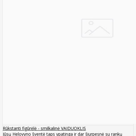
Rūkstanti figūrėlė - smilkalinė VAIDUOKLIS
Jūsų Helovyno šventė taps ypatinga ir dar šiurpesnė su rankų