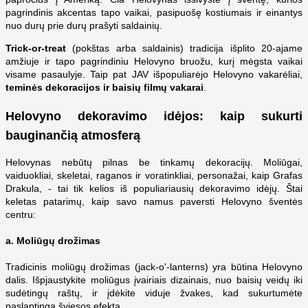
pagrindinis akcentas tapo vaikai, pasipuošę kostiumais ir einantys
nuo durų prie durų prašyti saldainių.
Trick-or-treat
(pokštas arba saldainis) tradicija išplito 20-ajame
amžiuje ir tapo pagrindiniu Helovyno bruožu, kurį mėgsta vaikai
visame pasaulyje. Taip pat JAV išpopuliarėjo Helovyno vakarėliai,
teminės dekoracijos ir baisių filmų vakarai
.
Helovyno dekoravimo idėjos: kaip sukurti
bauginančią atmosferą
Helovynas nebūtų pilnas be tinkamų dekoracijų. Moliūgai,
vaiduokliai, skeletai, raganos ir voratinkliai, personažai, kaip Grafas
Drakula, - tai tik kelios iš populiariausių dekoravimo idėjų. Štai
keletas patarimų, kaip savo namus paversti Helovyno šventės
centru:
a.
Moliūgų drožimas
Tradicinis moliūgų drožimas (jack-o'-lanterns) yra būtina Helovyno
dalis. Išpjaustykite moliūgus įvairiais dizainais, nuo baisių veidų iki
sudėtingų raštų, ir įdėkite viduje žvakes, kad sukurtumėte
paslaptingą šviesos efektą.