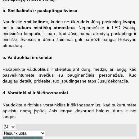
b.
Smilkalinės ir paslaptinga šviesa
Naudokite
smilkalines
, kurios ne tik
skleis
Jūsų pasirinktą
kvapą
,
bet ir
sukurs mistišką atmosferą
. Nepamirškite ir LED žvakių,
mirksinčių lempučių ir pan., kad Jūsų namai atrodytų paslaptingi ir
mistiški. Šviesos ir dūmų žaidimai gali pabrėžti baugią Helovyno
atmosferą.
c.
Vaiduokliai ir skeletai
Pakabinkite vaiduoklius ir skeletus ant durų, medžių ar langų, kad
pasveikintumėte svečius su bauginančiais personažais. Kuo
daugiau detalių pridėsite, tuo įspūdingesnė taps Jūsų dekoracija.
d.
Voratinkliai ir šikšnosparniai
Naudokite dirbtinius voratinklius ir šikšnosparnius, kad sukurtumėte
apleistų namų įspūdį. Jais lengva dekoruoti baldus, duris ir net
langus.