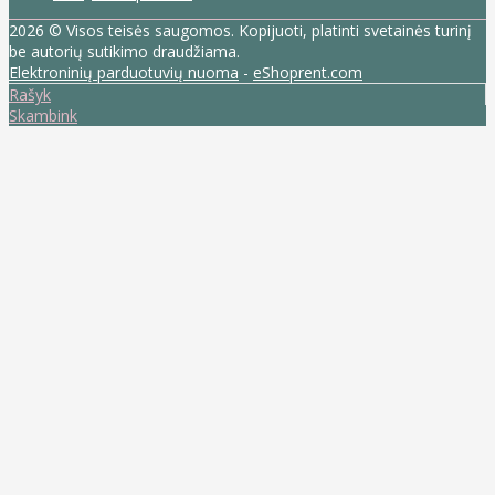
2026 © Visos teisės saugomos. Kopijuoti, platinti svetainės turinį
be autorių sutikimo draudžiama.
Elektroninių parduotuvių nuoma
-
eShoprent.com
Rašyk
Skambink