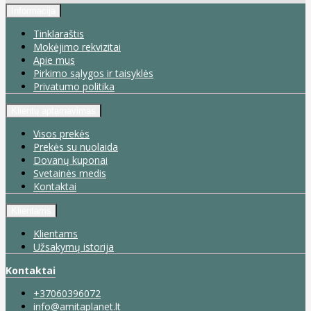
Informacija
Tinklaraštis
Mokėjimo rekvizitai
Apie mus
Pirkimo sąlygos ir taisyklės
Privatumo politika
Klientų aptarnavimas
Visos prekės
Prekės su nuolaida
Dovanų kuponai
Svetainės medis
Kontaktai
Klientams
Klientams
Užsakymų istorija
Kontaktai
+37060396072
info@amitaplanet.lt