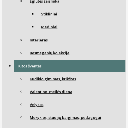
Eglutės žaisliukai
Stikliniai
Mediniai
Interjeras
Besmegenių kolekcija
Kitos šventės
Kūdikio gimimas, krikštas
Valentino, meilės diena
Velykos
Mokyklos, studijų baigimas, pedagogai