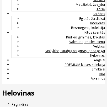
Medžioklė, žvejyba
Teisė
Kalėdos
Eglutės žaisliukai
Interjeras
Besmegenių kolekcija
Kitos šventės
Kūdikio gimimas, krikštas
Valentino, meilės diena
Velykos
Mokyklos, studijų baigimas, pedagogai
Helovinas
Angelai
PREMIUM klasės kolekcija
Smilkalai
Kita
Apie mus
Helovinas
Pagrindinis