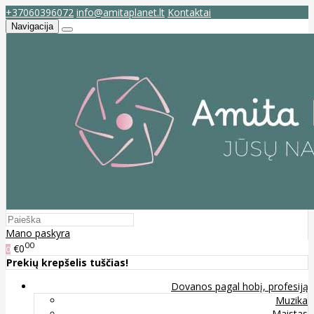
+37060396072
info@amitaplanet.lt
Kontaktai
Navigacija
Mano paskyra
00
€0
0
Prekių krepšelis tuščias!
Dovanos pagal hobį, profesiją
Muzika
Maistas