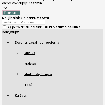
darbo Vokietijoje pagamin..
00
€50
Naujienlaiškio prenumerata
Aš perskaičiau ir sutinku su
Privatumo politika
Kategorijos
Dovanos pagal hobį, profesiją
Muzika
Maistas
Medžioklė, žvejyba
Teisė
Kalėdos