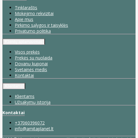
Tinklaraštis
Mokėjimo rekvizitai
Apie mus
Pirkimo sąlygos ir taisyklės
Privatumo politika
Klientų aptarnavimas
Visos prekės
Prekės su nuolaida
Dovanų kuponai
Svetainės medis
Kontaktai
Klientams
Klientams
Užsakymų istorija
Kontaktai
+37060396072
info@amitaplanet.lt