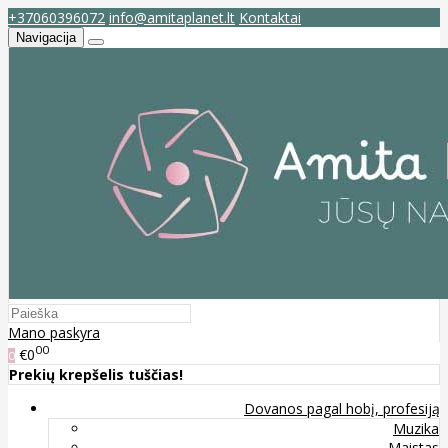
+37060396072
info@amitaplanet.lt
Kontaktai
Navigacija
Mano paskyra
00
€0
0
Prekių krepšelis tuščias!
Dovanos pagal hobį, profesiją
Muzika
Maistas