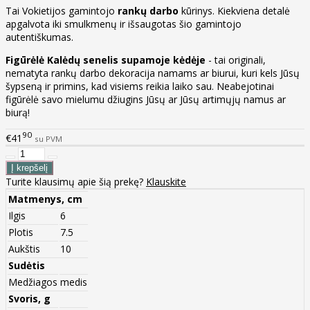
Tai Vokietijos gamintojo
rankų darbo
kūrinys. Kiekviena detalė
apgalvota iki smulkmenų ir išsaugotas šio gamintojo
autentiškumas.
Figūrėlė Kalėdų senelis supamoje kėdėje
- tai originali,
nematyta rankų darbo dekoracija namams ar biurui, kuri kels Jūsų
šypseną ir primins, kad visiems reikia laiko sau. Neabejotinai
figūrėlė savo mielumu džiugins Jūsų ar Jūsų artimųjų namus ar
biurą!
90
€41
su PVM
Turite klausimų apie šią prekę?
Klauskite
Matmenys, cm
Ilgis
6
Plotis
7.5
Aukštis
10
Sudėtis
Medžiagos
medis
Svoris, g