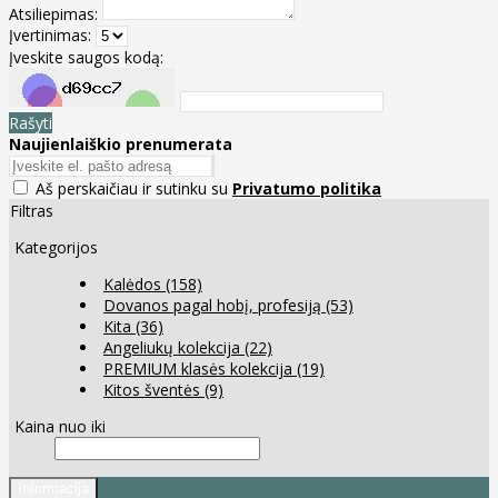
Atsiliepimas:
Įvertinimas:
Įveskite saugos kodą:
Rašyti
Naujienlaiškio prenumerata
Aš perskaičiau ir sutinku su
Privatumo politika
Filtras
Kategorijos
Kalėdos
(158)
Dovanos pagal hobį, profesiją
(53)
Kita
(36)
Angeliukų kolekcija
(22)
PREMIUM klasės kolekcija
(19)
Kitos šventės
(9)
Kaina nuo iki
Informacija