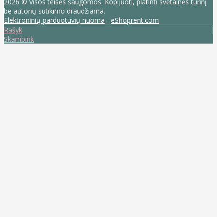
2026 © Visos teisės saugomos. Kopijuoti, platinti svetainės turinį
be autorių sutikimo draudžiama.
Elektroninių parduotuvių nuoma
-
eShoprent.com
Rašyk
Skambink