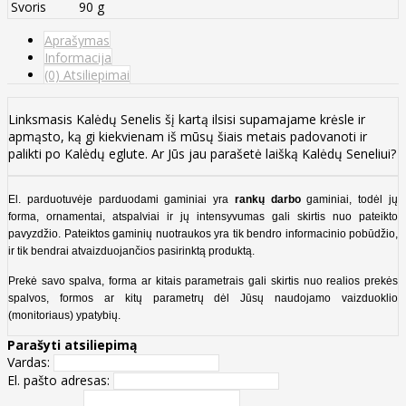
Svoris
90 g
Aprašymas
Informacija
(0) Atsiliepimai
Linksmasis Kalėdų Senelis šį kartą ilsisi supamajame krėsle ir
apmąsto, ką gi kiekvienam iš mūsų šiais metais padovanoti ir
palikti po Kalėdų eglute. Ar Jūs jau parašetė laišką Kalėdų Seneliui?
El. parduotuvėje parduodami gaminiai yra
rankų darbo
gaminiai, todėl jų
forma, ornamentai, atspalviai ir jų intensyvumas gali skirtis nuo pateikto
pavyzdžio. Pateiktos gaminių nuotraukos yra tik bendro informacinio pobūdžio,
ir tik bendrai atvaizduojančios pasirinktą produktą.
Prekė savo spalva, forma ar kitais parametrais gali skirtis nuo realios prekės
spalvos, formos ar kitų parametrų dėl Jūsų naudojamo vaizduoklio
(monitoriaus) ypatybių.
Parašyti atsiliepimą
Vardas:
El. pašto adresas: