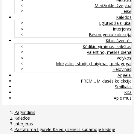
Medžioklė, žvejyba
Teisė
Kalėdos
Eglutės žaisliukai
Interjeras
Besmegenių kolekcija
Kitos šventės
Kūdikio gimimas, krikštas
Valentino, meilės diena
Velykos
Mokyklos, studijų baigimas, pedagogai
Helovinas
Angelai
PREMIUM klasės kolekcija
Smilkalai
Kita
Apie mus
Pagrindinis
Kalėdos
Interjeras
Pastatoma figūrėlė Kalėdų senelis supamoje kėdėje