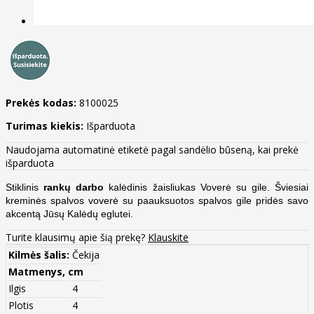
Prekės kodas:
8100025
Turimas kiekis:
Išparduota
Naudojama automatinė etiketė pagal sandėlio būseną, kai prekė
išparduota
Stiklinis
rankų darbo
kalėdinis žaisliukas Voverė su gile
. Šviesiai
kreminės
spalvos voverė su paauksuotos spalvos gile pridės savo
akcentą Jūsų Kalėdų eglutei.
Turite klausimų apie šią prekę?
Klauskite
Kilmės šalis:
Čekija
Matmenys, cm
Ilgis
4
Plotis
4