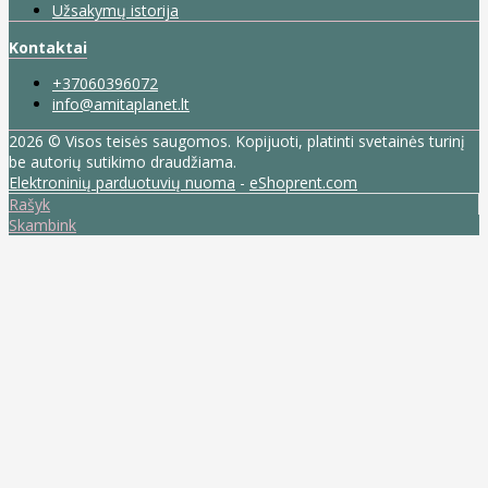
Užsakymų istorija
Kontaktai
+37060396072
info@amitaplanet.lt
2026 © Visos teisės saugomos. Kopijuoti, platinti svetainės turinį
be autorių sutikimo draudžiama.
Elektroninių parduotuvių nuoma
-
eShoprent.com
Rašyk
Skambink