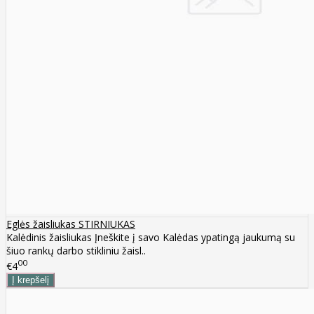
Eglės žaisliukas STIRNIUKAS
Kalėdinis žaisliukas Įneškite į savo Kalėdas ypatingą jaukumą su
šiuo rankų darbo stikliniu žaisl..
00
€4