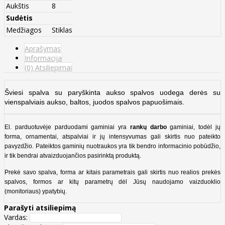
Aukštis
8
Sudėtis
Medžiagos
Stiklas
Aprašymas
Informacija
(0) Atsiliepimai
Šviesi spalva su paryškinta aukso spalvos uodega derės su
vienspalviais aukso, baltos, juodos spalvos papuošimais.
El. parduotuvėje parduodami gaminiai yra
rankų darbo
gaminiai, todėl jų
forma, ornamentai, atspalviai ir jų intensyvumas gali skirtis nuo pateikto
pavyzdžio. Pateiktos gaminių nuotraukos yra tik bendro informacinio pobūdžio,
ir tik bendrai atvaizduojančios pasirinktą produktą.
Prekė savo spalva, forma ar kitais parametrais gali skirtis nuo realios prekės
spalvos, formos ar kitų parametrų dėl Jūsų naudojamo vaizduoklio
(monitoriaus) ypatybių.
Parašyti atsiliepimą
Vardas: