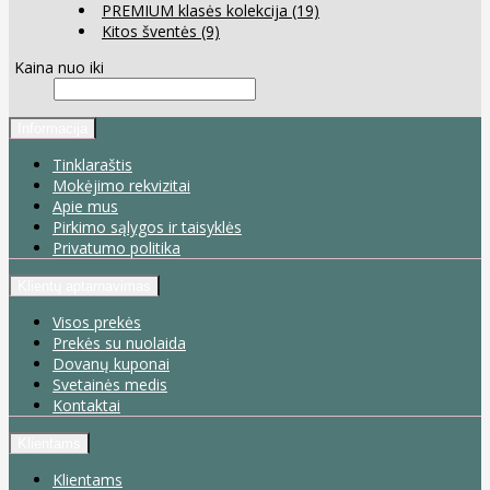
PREMIUM klasės kolekcija
(19)
Kitos šventės
(9)
Kaina nuo iki
Informacija
Tinklaraštis
Mokėjimo rekvizitai
Apie mus
Pirkimo sąlygos ir taisyklės
Privatumo politika
Klientų aptarnavimas
Visos prekės
Prekės su nuolaida
Dovanų kuponai
Svetainės medis
Kontaktai
Klientams
Klientams