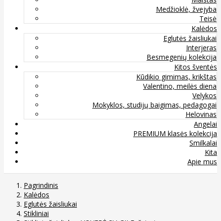
Medžioklė, žvejyba
Teisė
Kalėdos
Eglutės žaisliukai
Interjeras
Besmegenių kolekcija
Kitos šventės
Kūdikio gimimas, krikštas
Valentino, meilės diena
Velykos
Mokyklos, studijų baigimas, pedagogai
Helovinas
Angelai
PREMIUM klasės kolekcija
Smilkalai
Kita
Apie mus
Pagrindinis
Kalėdos
Eglutės žaisliukai
Stikliniai