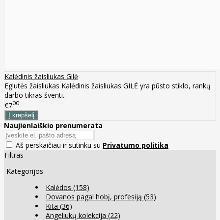
Kalėdinis žaisliukas Gilė
Eglutės žaisliukas Kalėdinis žaisliukas GILĖ yra pūsto stiklo, rankų
darbo tikras šventi..
00
€7
Naujienlaiškio prenumerata
Aš perskaičiau ir sutinku su
Privatumo politika
Filtras
Kategorijos
Kalėdos
(158)
Dovanos pagal hobį, profesiją
(53)
Kita
(36)
Angeliukų kolekcija
(22)