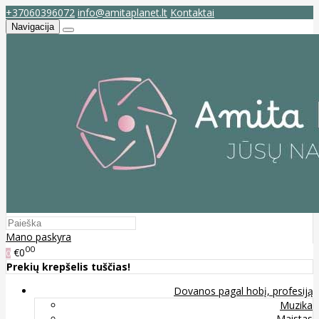
+37060396072
info@amitaplanet.lt
Kontaktai
Navigacija
Mano paskyra
00
€0
0
Prekių krepšelis tuščias!
Dovanos pagal hobį, profesiją
Muzika
Maistas