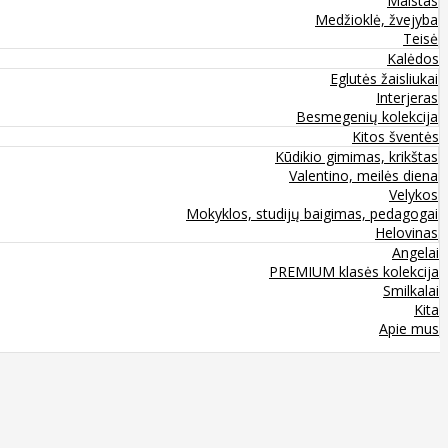
Maistas
Medžioklė, žvejyba
Teisė
Kalėdos
Eglutės žaisliukai
Interjeras
Besmegenių kolekcija
Kitos šventės
Kūdikio gimimas, krikštas
Valentino, meilės diena
Velykos
Mokyklos, studijų baigimas, pedagogai
Helovinas
Angelai
PREMIUM klasės kolekcija
Smilkalai
Kita
Apie mus