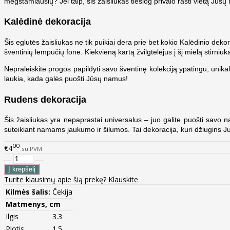
mėgstamiausių? Jei taip, šis žaisliukas tiesiog privalo rasti vietą Jūsų
Kalėdinė dekoracija
Šis eglutės žaisliukas ne tik puikiai dera prie bet kokio Kalėdinio deko
šventinių lempučių fone. Kiekvieną kartą žvilgtelėjus į šį mielą stirniuk
Nepraleiskite progos papildyti savo šventinę kolekciją ypatingu, unikali
laukia, kada galės puošti Jūsų namus!
Rudens dekoracija
Šis žaisliukas yra nepaprastai universalus – juo galite puošti savo n
suteikiant namams jaukumo ir šilumos. Tai dekoracija, kuri džiugins Ju
00
€4
su PVM
Turite klausimų apie šią prekę?
Klauskite
Kilmės šalis:
Čekija
Matmenys, cm
Ilgis
3.3
Plotis
1.5