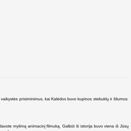
 vaikystės
prisiminimus
, kai Kalėdos buvo kupinos stebuklų ir šilumos.
avote mylimą animacinį filmuką. Galbūt ši istorija buvo viena iš Jūsų