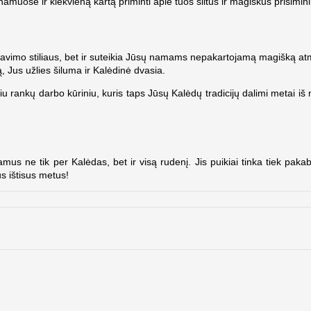
 namuose ir kiekvieną kartą priminti apie tuos šiltus ir magiškus prisimin
ravimo stiliaus, bet ir suteikia Jūsų namams nepakartojamą magišką atmosf
ą, Jus užlies šiluma ir Kalėdinė dvasia.
u rankų darbo kūriniu, kuris taps Jūsų Kalėdų tradicijų dalimi metai iš m
amus ne tik per Kalėdas, bet ir visą rudenį. Jis puikiai tinka tiek pak
s ištisus metus!