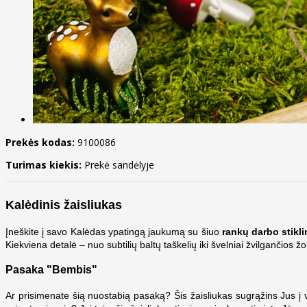
Prekės kodas:
9100086
Turimas kiekis:
Prekė sandėlyje
Kalėdinis žaisliukas
Įneškite į savo Kalėdas ypatingą jaukumą su šiuo
rankų darbo
stikli
Kiekviena detalė – nuo subtilių baltų taškelių iki švelniai žvilgančios ž
Pasaka "Bembis"
Ar prisimenate šią nuostabią pasaką? Šis žaisliukas sugrąžins Jus į 