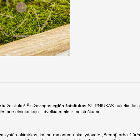
niu
žaisliuku! Šis žavingas
eglės žaisliukas
STIRNIUKAS nukelia Jus į
olės prie elniuko kojų – dvelkia meile ir meistriškumu.
vaikystės akimirkas, kai su malonumu skaitydavote „Bembį“ arba žiūrėd