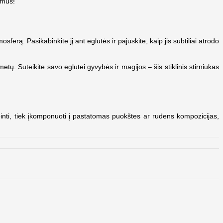
imus!
erą. Pasikabinkite jį ant eglutės ir pajuskite, kaip jis subtiliai atrodo
etų. Suteikite savo eglutei gyvybės ir magijos – šis stiklinis stirniukas
abinti, tiek įkomponuoti į pastatomas puokštes ar rudens kompozicijas,