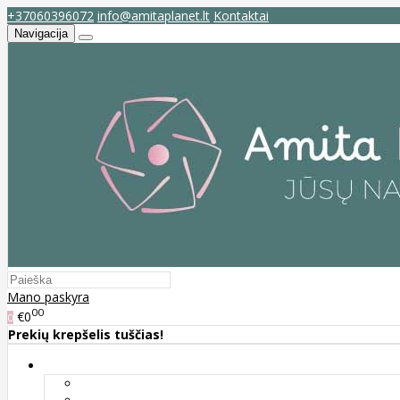
+37060396072
info@amitaplanet.lt
Kontaktai
Navigacija
Mano paskyra
00
€0
0
Prekių krepšelis tuščias!