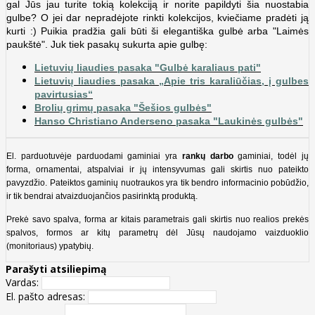
gal Jūs jau turite tokią kolekciją ir norite papildyti šia nuostabia
gulbe? O jei dar nepradėjote rinkti kolekcijos, kviečiame pradėti ją
kurti :) Puikia pradžia gali būti ši elegantiška gulbė arba "Laimės
paukštė". Juk tiek pasakų sukurta apie gulbę:
Lietuvių liaudies pasaka "Gulbė karaliaus pati"
Lietuvių liaudies pasaka „Apie tris karaliūčias, į gulbes
pavirtusias“
Brolių grimų pasaka "Šešios gulbės"
Hanso Christiano Anderseno pasaka "Laukinės gulbės"
El. parduotuvėje parduodami gaminiai yra
rankų darbo
gaminiai, todėl jų
forma, ornamentai, atspalviai ir jų intensyvumas gali skirtis nuo pateikto
pavyzdžio. Pateiktos gaminių nuotraukos yra tik bendro informacinio pobūdžio,
ir tik bendrai atvaizduojančios pasirinktą produktą.
Prekė savo spalva, forma ar kitais parametrais gali skirtis nuo realios prekės
spalvos, formos ar kitų parametrų dėl Jūsų naudojamo vaizduoklio
(monitoriaus) ypatybių.
Parašyti atsiliepimą
Vardas:
El. pašto adresas: