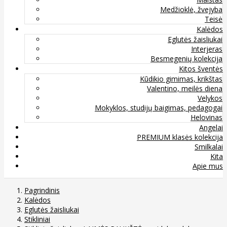
Medžioklė, žvejyba
Teisė
Kalėdos
Eglutės žaisliukai
Interjeras
Besmegenių kolekcija
Kitos šventės
Kūdikio gimimas, krikštas
Valentino, meilės diena
Velykos
Mokyklos, studijų baigimas, pedagogai
Helovinas
Angelai
PREMIUM klasės kolekcija
Smilkalai
Kita
Apie mus
Pagrindinis
Kalėdos
Eglutės žaisliukai
Stikliniai