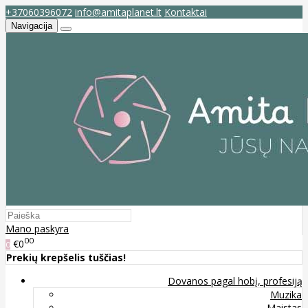
+37060396072
info@amitaplanet.lt
Kontaktai
Navigacija
Mano paskyra
00
€0
0
Prekių krepšelis tuščias!
Dovanos pagal hobį, profesiją
Muzika
Maistas