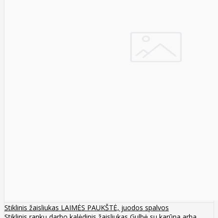
Stiklinis žaisliukas LAIMĖS PAUKŠTĖ, juodos spalvos
Stiklinis rankų darbo kalėdinis žaisliukas Gulbė su karūna arba