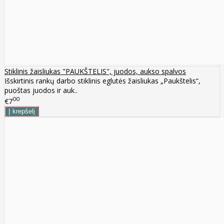
Stiklinis žaisliukas "PAUKŠTELIS", juodos, aukso spalvos
Išskirtinis rankų darbo stiklinis eglutės žaisliukas „Paukštelis“,
puoštas juodos ir auk..
00
€7