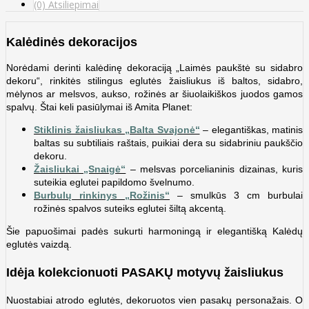
(0) Atsiliepimai
Kalėdinės dekoracijos
Norėdami derinti kalėdinę dekoraciją „Laimės paukštė su sidabro
dekoru“, rinkitės stilingus eglutės žaisliukus iš baltos, sidabro,
mėlynos ar melsvos, aukso, rožinės ar šiuolaikiškos juodos gamos
spalvų. Štai keli pasiūlymai iš Amita Planet:
Stiklinis žaisliukas „Balta Svajonė“
– elegantiškas, matinis
baltas su subtiliais raštais, puikiai dera su sidabriniu paukščio
dekoru.
Žaisliukai „Snaigė“
– melsvas porcelianinis dizainas, kuris
suteikia eglutei papildomo švelnumo.
Burbulų rinkinys „Rožinis“
– smulkūs 3 cm burbulai
rožinės spalvos suteiks eglutei šiltą akcentą.
Šie papuošimai padės sukurti harmoningą ir elegantišką Kalėdų
eglutės vaizdą.
Idėja kolekcionuoti PASAKŲ motyvų žaisliukus
Nuostabiai atrodo eglutės, dekoruotos vien pasakų personažais. O