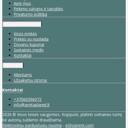
Apie mus
Pirkimo sąlygos ir taisyklės
Privatumo politika
Klientų aptarnavimas
Visos prekės
Prekės su nuolaida
Dovanų kuponai
Svetainės medis
Kontaktai
Klientams
Klientams
Užsakymų istorija
Kontaktai
+37060396072
info@amitaplanet.lt
2026 © Visos teisės saugomos. Kopijuoti, platinti svetainės turinį
be autorių sutikimo draudžiama.
Elektroninių parduotuvių nuoma
-
eShoprent.com