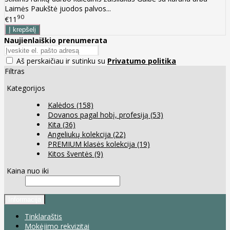
Laimės Paukštė juodos palvos...
90
€11
Naujienlaiškio prenumerata
Aš perskaičiau ir sutinku su
Privatumo politika
Filtras
Kategorijos
Kalėdos
(158)
Dovanos pagal hobį, profesiją
(53)
Kita
(36)
Angeliukų kolekcija
(22)
PREMIUM klasės kolekcija
(19)
Kitos šventės
(9)
Kaina nuo iki
Informacija
Tinklaraštis
Mokėjimo rekvizitai