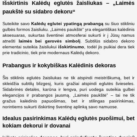
Išskirtinis Kalėdų eglutės žaisliukas – „Laimės
paukštė su sidabro dekoru“
Suteikite savo
Kalėdų eglutei ypatingą prabangą
su šiuo stikliniu
gulbės formos žaisliuku. „Laimės paukštė“ yra elegantiškas kalėdinis
aksesuaras, sukurtas šventinei atmosferai sukurti ir į Jūsų namus
atnešti
laimės bei gerovės simbolį
. Subtilūs sidabro dekoro
elementai suteikia žaisliukui
išskirtinumo
, todėl jis puikiai dera tiek
prie tradicinio, tiek prie modernaus Kalėdų dekoro.
Prabangus ir kokybiškas Kalėdinis dekoras
Šis stiklinis eglutės žaisliukas ne tik atspindi meistriškumą, bet ir
skleidžia subtilų blizgesį, kuris gražiai atspindi eglutės švieseles.
Sidabrinės detalės, karūna ir lengva, puri uodega suteikia gulbei
elegancijos ir prabangos jausmą. „Laimės paukštė“ – tai ne tik
gražus kalėdinis papuošimas, bet ir stilingas pasirinkimas,
norintiems sukurti išskirtinę šventinę aplinką savo namuose.
Idealus pasirinkimas Kalėdų eglutės puošimui, bet
kokiam dekorui ir dovanai