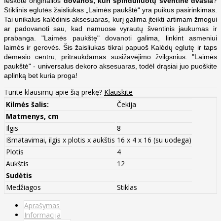
Ieškote originalios
dovanos, kuri spinduliuotų šventine dvasia
?
Stiklinis eglutės žaisliukas „Laimės paukštė“ yra puikus pasirinkimas.
Tai unikalus kalėdinis aksesuaras, kurį galima įteikti artimam žmogui
ar padovanoti sau, kad namuose vyrautų šventinis jaukumas ir
prabanga. "Laimės paukštę" dovanoti galima, linkint asmeniui
laimės ir gerovės. Šis žaisliukas tikrai papuoš Kalėdų eglutę ir taps
dėmesio centru, pritraukdamas susižavėjimo žvilgsnius. "Laimės
paukštė" - universalus dekoro aksesuaras, todėl drąsiai juo puoškite
aplinką bet kuria proga!
Turite klausimų apie šią prekę?
Klauskite
Kilmės šalis:
Čekija
Matmenys, cm
Ilgis
8
Išmatavimai, ilgis x plotis x aukštis
16 x 4 x 16 (su uodega)
Plotis
4
Aukštis
12
Sudėtis
Medžiagos
Stiklas
Aprašymas
Informacija