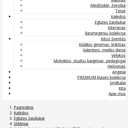
Medžioklė, žvejyba
Teisė
Kalėdos
Eglutės žaisliukai
Interjeras
Besmegenių kolekcija
Kitos šventės
Kūdikio gimimas, krikštas
Valentino, meilės diena
Velykos
Mokyklos, studijų baigimas, pedagogai
Helovinas
Angelai
PREMIUM klasės kolekcija
Smilkalai
Kita
Apie mus
Pagrindinis
Kalėdos
Eglutės žaisliukai
Stikliniai