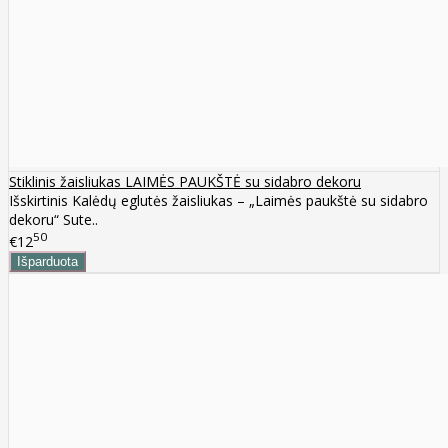
Stiklinis žaisliukas LAIMĖS PAUKŠTĖ su sidabro dekoru
Išskirtinis Kalėdų eglutės žaisliukas – „Laimės paukštė su sidabro
dekoru“ Sute..
50
€12