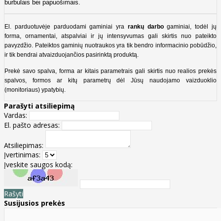
burbulais bei papuošimais.
El. parduotuvėje parduodami gaminiai yra
rankų darbo
gaminiai, todėl jų
forma, ornamentai, atspalviai ir jų intensyvumas gali skirtis nuo pateikto
pavyzdžio. Pateiktos gaminių nuotraukos yra tik bendro informacinio pobūdžio,
ir tik bendrai atvaizduojančios pasirinktą produktą.
Prekė savo spalva, forma ar kitais parametrais gali skirtis nuo realios prekės
spalvos, formos ar kitų parametrų dėl Jūsų naudojamo vaizduoklio
(monitoriaus) ypatybių.
Parašyti atsiliepimą
Vardas:
El. pašto adresas:
Atsiliepimas:
Įvertinimas:
Įveskite saugos kodą:
Rašyti
Susijusios prekės