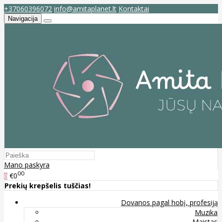
+37060396072
info@amitaplanet.lt
Kontaktai
Navigacija
Mano paskyra
00
€0
0
Prekių krepšelis tuščias!
Dovanos pagal hobį, profesiją
Muzika
Maistas