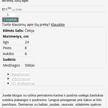
akcentą Jūsų eglei.
90
€11
su PVM
Turite klausimų apie šią prekę?
Klauskite
Kilmės šalis:
Čekija
Matmenys, cm
Ilgis
24
Plotis
8
Aukštis
8
Sudėtis
Medžiagos
Stiklas
Aprašymas
Informacija
(0) Atsiliepimai
Juodai blizgus su ryškia permatoma karūna ir puošnia uodega žaisliukas
suteikia prabangos ir puošnumo. Lengvai prisegamas prie šakos ar kito
paviršiaus. Derinamas su baltais, juodais, rausvais, sidabrinės spalvos