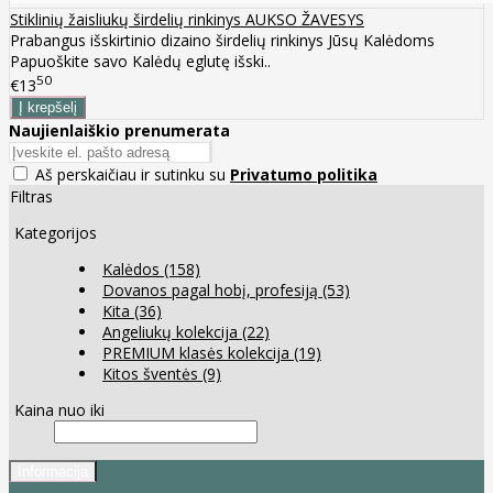
Stiklinių žaisliukų širdelių rinkinys AUKSO ŽAVESYS
Prabangus išskirtinio dizaino širdelių rinkinys Jūsų Kalėdoms
Papuoškite savo Kalėdų eglutę išski..
50
€13
Naujienlaiškio prenumerata
Aš perskaičiau ir sutinku su
Privatumo politika
Filtras
Kategorijos
Kalėdos
(158)
Dovanos pagal hobį, profesiją
(53)
Kita
(36)
Angeliukų kolekcija
(22)
PREMIUM klasės kolekcija
(19)
Kitos šventės
(9)
Kaina nuo iki
Informacija