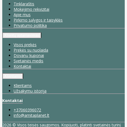
Tinklaraštis
Mokėjimo rekvizitai
Apie mus
Pirkimo sąlygos ir taisyklės
Privatumo politika
Klientų aptarnavimas
Visos prekės
Prekės su nuolaida
Dovanų kuponai
Svetainės medis
Kontaktai
Klientams
Klientams
Užsakymų istorija
Kontaktai
+37060396072
info@amitaplanet.lt
2026 © Visos teisės saugomos. Kopijuoti, platinti svetainės turinį