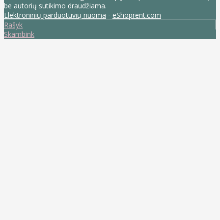
be autorių sutikimo draudžiama.
Elektroninių parduotuvių nuoma
-
eShoprent.com
Rašyk
Skambink