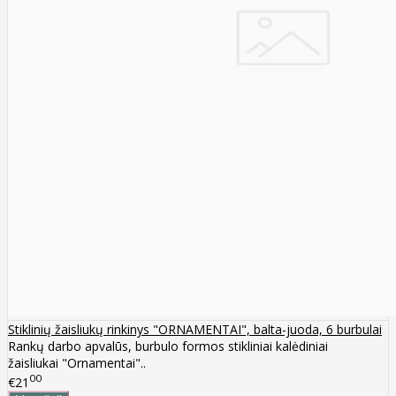
Stiklinių žaisliukų rinkinys "ORNAMENTAI", balta-juoda, 6 burbulai
Rankų darbo apvalūs, burbulo formos stikliniai kalėdiniai
žaisliukai "Ornamentai"..
00
€21