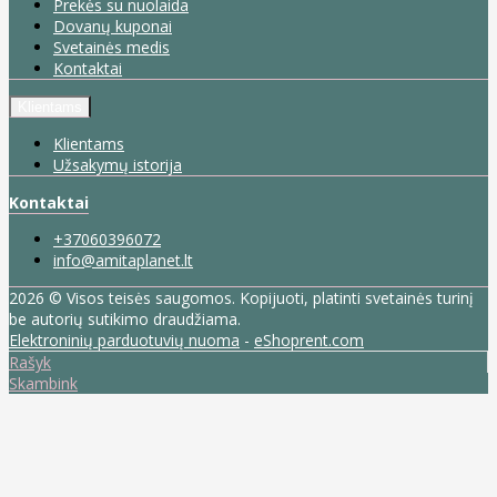
Prekės su nuolaida
Dovanų kuponai
Svetainės medis
Kontaktai
Klientams
Klientams
Užsakymų istorija
Kontaktai
+37060396072
info@amitaplanet.lt
2026 © Visos teisės saugomos. Kopijuoti, platinti svetainės turinį
be autorių sutikimo draudžiama.
Elektroninių parduotuvių nuoma
-
eShoprent.com
Rašyk
Skambink