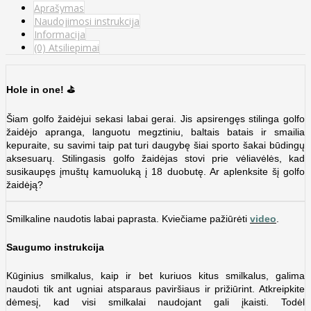
Aprašymas
Naudojimosi instrukcija
Informacija
(0) Atsiliepimai
Hole in one!
⛳️
Šiam golfo žaidėjui sekasi labai gerai. Jis apsirengęs stilinga golfo
žaidėjo apranga, languotu megztiniu, baltais batais ir smailia
kepuraite, su savimi taip pat turi daugybę šiai sporto šakai būdingų
aksesuarų. Stilingasis golfo žaidėjas stovi prie vėliavėlės, kad
susikaupęs įmuštų kamuoluką į 18 duobutę. Ar aplenksite šį golfo
žaidėją?
Smilkaline naudotis labai paprasta. Kviečiame pažiūrėti
video
.
Saugumo instrukcija
Kūginius smilkalus, kaip ir bet kuriuos kitus smilkalus, galima
naudoti tik ant ugniai atsparaus paviršiaus ir prižiūrint. Atkreipkite
dėmesį, kad visi smilkalai naudojant gali įkaisti. Todėl