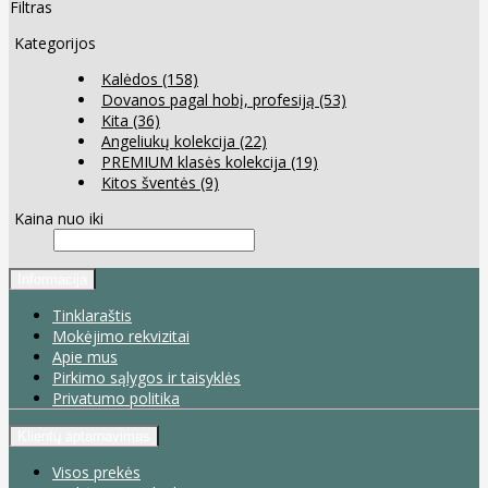
Filtras
Kategorijos
Kalėdos
(158)
Dovanos pagal hobį, profesiją
(53)
Kita
(36)
Angeliukų kolekcija
(22)
PREMIUM klasės kolekcija
(19)
Kitos šventės
(9)
Kaina nuo iki
Informacija
Tinklaraštis
Mokėjimo rekvizitai
Apie mus
Pirkimo sąlygos ir taisyklės
Privatumo politika
Klientų aptarnavimas
Visos prekės