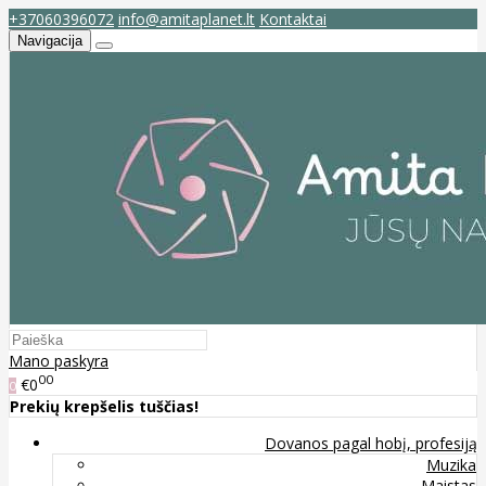
+37060396072
info@amitaplanet.lt
Kontaktai
Navigacija
Mano paskyra
00
€0
0
Prekių krepšelis tuščias!
Dovanos pagal hobį, profesiją
Muzika
Maistas