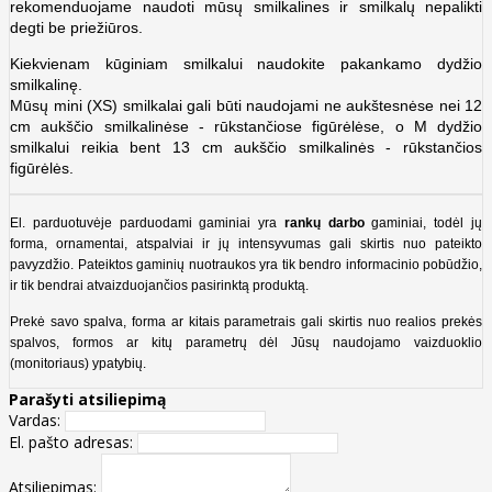
rekomenduojame naudoti mūsų smilkalines ir smilkalų nepalikti
degti be priežiūros.
Kiekvienam kūginiam smilkalui naudokite pakankamo dydžio
smilkalinę.
Mūsų mini (XS) smilkalai gali būti naudojami ne aukštesnėse nei 12
cm aukščio smilkalinėse -
rūkstančiose figūrėlėse, o M dydžio
smilkalui reikia bent 13 cm aukščio smilkalinės - r
ūkstančios
figūrėlės.
El. parduotuvėje parduodami gaminiai yra
rankų darbo
gaminiai, todėl jų
forma, ornamentai, atspalviai ir jų intensyvumas gali skirtis nuo pateikto
pavyzdžio. Pateiktos gaminių nuotraukos yra tik bendro informacinio pobūdžio,
ir tik bendrai atvaizduojančios pasirinktą produktą.
Prekė savo spalva, forma ar kitais parametrais gali skirtis nuo realios prekės
spalvos, formos ar kitų parametrų dėl Jūsų naudojamo vaizduoklio
(monitoriaus) ypatybių.
Parašyti atsiliepimą
Vardas:
El. pašto adresas:
Atsiliepimas: