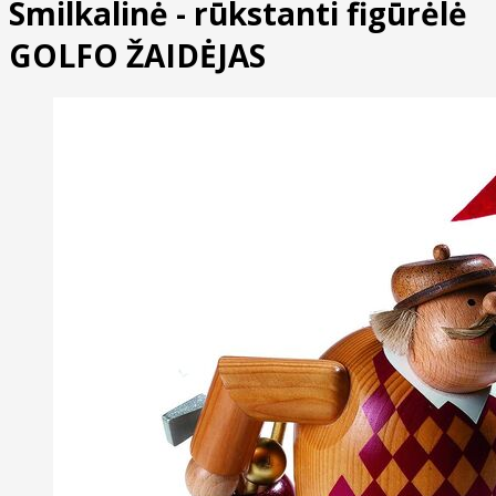
Smilkalinė - rūkstanti figūrėlė
GOLFO ŽAIDĖJAS