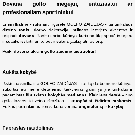
Dovana golfo mėgėjui, entuziastui ar
profesionaliam sportininkui
Ši
smilkalinė
- rūkstanti figūrėlė GOLFO ŽAIDĖJAS - tai unikalaus
dizaino
rankų darbo
dekoracija, stilingas interjero akcentas ir
originali
dovana
. Rankų darbo kūrinys, kuris ne tik papuoš interjerą
ir suteiks išskirtinumo, bet ir sukurs jaukią atmosferą.
Puiki dovana tikram golfo žaidimo aistruoliui!
Aukšta kokybė
Išskirtinė smilkalinė GOLFO ŽAIDĖJAS – rankų darbo meno kūrinys,
sukurtas
su meile detalėms
. Kiekvienas gaminys yra unikalus ir
pagamintas iš
aukštos kokybės medienos
. Kiekviena detalė – nuo
golfo lazdos iki veido išraiškos –
kruopščiai išdirbta rankomis
.
Puikus pasirinkimas tiems, kurie vertina
originalumą ir kokybę
.
Paprastas naudojimas