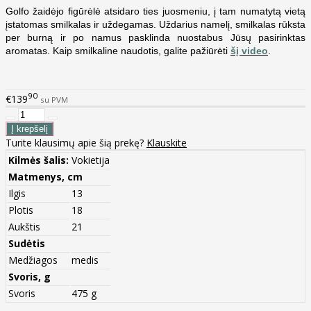
Golfo žaidėjo figūrėlė atsidaro ties juosmeniu, į tam numatytą vietą
įstatomas smilkalas ir uždegamas. Uždarius namelį, smilkalas rūksta
per burną ir po namus pasklinda nuostabus Jūsų pasirinktas
aromatas. Kaip smilkaline naudotis, galite pažiūrėti
šį video
.
90
€139
su PVM
Turite klausimų apie šią prekę?
Klauskite
Kilmės šalis:
Vokietija
Matmenys, cm
Ilgis
13
Plotis
18
Aukštis
21
Sudėtis
Medžiagos
medis
Svoris, g
Svoris
475 g