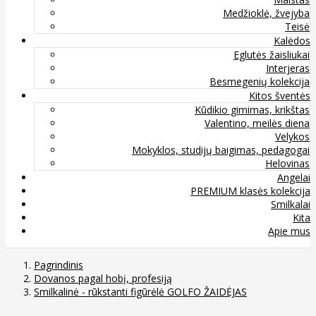
Medžioklė, žvejyba
Teisė
Kalėdos
Eglutės žaisliukai
Interjeras
Besmegenių kolekcija
Kitos šventės
Kūdikio gimimas, krikštas
Valentino, meilės diena
Velykos
Mokyklos, studijų baigimas, pedagogai
Helovinas
Angelai
PREMIUM klasės kolekcija
Smilkalai
Kita
Apie mus
Pagrindinis
Dovanos pagal hobį, profesiją
Smilkalinė - rūkstanti figūrėlė GOLFO ŽAIDĖJAS