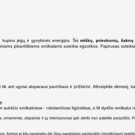
 kupinu jėgų ir gyvybinės energijos. Šis
miškų, prieskonių, šaknų 
niams pikantiškiems smilkalams suteikia egzotikos. Papirusas suteiki
i tik ant ugniai atsparaus paviršiaus ir prižiūrint. Atkreipkite dėmesį, 
ę.
m aukščio smilkalinėse -
rūkstančiose figūrėlėse, o M dydžio smilkalui r
a, ornamentai, atspalviai ir jų intensyvumas gali skirtis nuo pateikto pavyzdžio. 
alvos, formos ar kitų parametrų dėl Jūsų naudojamo vaizduoklio (monitoriaus) ypatyb