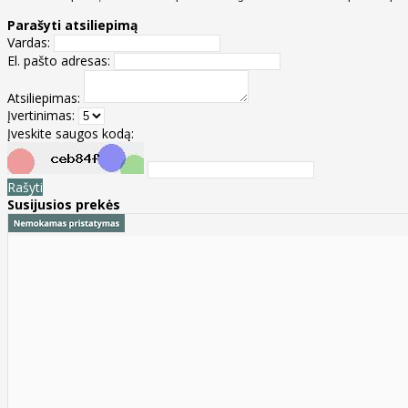
Parašyti atsiliepimą
Vardas:
El. pašto adresas:
Atsiliepimas:
Įvertinimas:
Įveskite saugos kodą:
Rašyti
Susijusios prekės