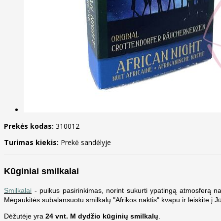
Prekės kodas:
310012
Turimas kiekis:
Prekė sandėlyje
Kūginiai smilkalai
Smilkalai
- puikus pasirinkimas, norint sukurti ypatingą atmosferą 
Mėgaukitės subalansuotu smilkalų "Afrikos naktis" kvapu ir leiskite į 
Dėžutėje yra
24 vnt. M dydžio kūginių smilkalų
.