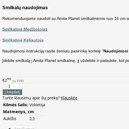
Smilkalų naudojimas
Rekomenduojame naudoti su Amita Planet smilkalinėmis nuo 16 cm au
Smilkalinė Medžiotojas
Smilkalinė Keliautoja
Naudojimosi instrukciją rasite žemiau pasirinkę kortelę "
Naudojimosi 
Įdėkite smilkalą į Amita Planet smilkalinę, jį uždekite ir palaukite, k
90
€2
su PVM
Turite klausimų apie šią prekę?
Klauskite
Kilmės šalis:
Vokietija
Matmenys, cm
Aukštis
2.5
Aprašymas