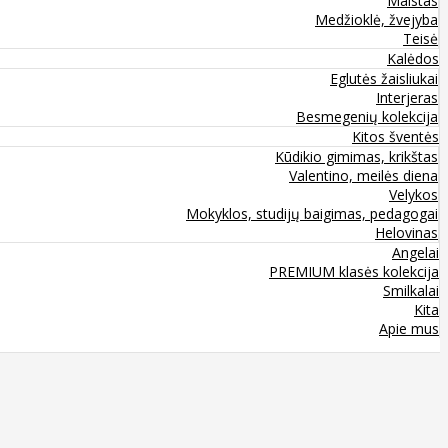
Maistas
Medžioklė, žvejyba
Teisė
Kalėdos
Eglutės žaisliukai
Interjeras
Besmegenių kolekcija
Kitos šventės
Kūdikio gimimas, krikštas
Valentino, meilės diena
Velykos
Mokyklos, studijų baigimas, pedagogai
Helovinas
Angelai
PREMIUM klasės kolekcija
Smilkalai
Kita
Apie mus