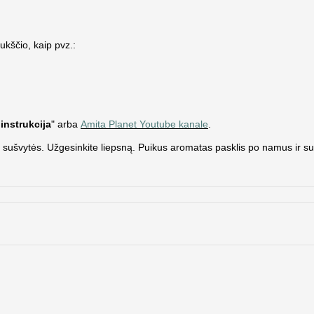
kščio, kaip pvz.:
instrukcija
" arba
Amita Planet Youtube kanale
.
ol jis sušvytės. Užgesinkite liepsną. Puikus aromatas pasklis po namus ir