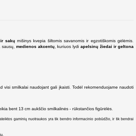
ir sakų
mišinys kvepia šiltomis savanomis ir egzotiškomis gėlėmis.
a sausų,
medienos akcentų
, kuriuos lydi
apelsinų žiedai ir geltona
kad visi smilkalai naudojant gali įkaisti. Todėl rekomenduojame naudoti
eikia bent 13 cm aukščio smilkalinės - r
ūkstančios figūrėlės.
Pateiktos gaminių nuotraukos yra tik bendro informacinio pobūdžio, ir tik bendrai
ių.