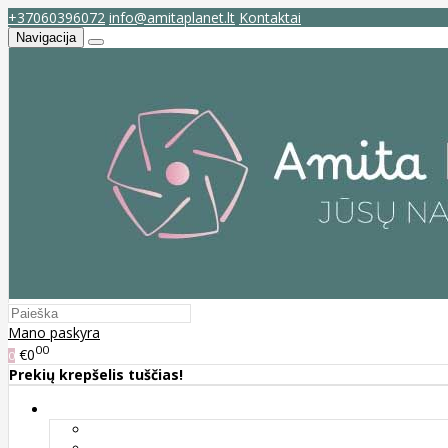
+37060396072
info@amitaplanet.lt
Kontaktai
Navigacija
Mano paskyra
00
€0
0
Prekių krepšelis tuščias!