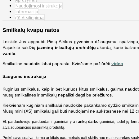
Naudojimosi instrukcija
Informacija
(0) Atsiliepimai
Smilkalų kvapų natos
Leiskite Jus apgaubti Pietų Afrikos gyvenimo džiaugsmu: spalvingu,
Pajuskite saldžių
jazminų ir baltųjų orchidėjų
akordą, kurie balzami
vanilė
.
Smilkaline naudotis labai paprasta. Kviečiame pažiūrėti
video
.
Saugumo instrukcija
Kūginius smilkalus, kaip ir bet kuriuos kitus smilkalus, galima naudot
mūsų smilkalines ir smilkalų nepalikti degti be priežiūros.
Kiekvienam kūginiam smilkalui naudokite pakankamo dydžio smilkalin
Mūsų mini (XS) smilkalai gali būti naudojami ne aukštesnėse nei 12 c
El. parduotuvėje parduodami gaminiai yra
rankų darbo
gaminiai, todėl jų form
atvaizduojančios pasirinktą produktą.
Prekė savo spalva, forma ar kitais parametrais gali skirtis nuo realios prekės sp