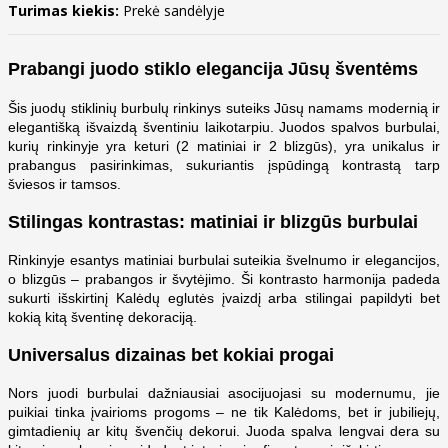
Turimas kiekis:
Prekė sandėlyje
Prabangi juodo stiklo elegancija Jūsų šventėms
Šis juodų stiklinių burbulų rinkinys suteiks Jūsų namams modernią ir
elegantišką išvaizdą šventiniu laikotarpiu. Juodos spalvos burbulai,
kurių rinkinyje yra keturi (2 matiniai ir 2 blizgūs), yra unikalus ir
prabangus pasirinkimas, sukuriantis įspūdingą kontrastą tarp
šviesos ir tamsos.
Stilingas kontrastas: matiniai ir blizgūs burbulai
Rinkinyje esantys matiniai burbulai suteikia švelnumo ir elegancijos,
o blizgūs – prabangos ir švytėjimo. Ši kontrasto harmonija padeda
sukurti išskirtinį Kalėdų eglutės įvaizdį arba stilingai papildyti bet
kokią kitą šventinę dekoraciją.
Universalus dizainas bet kokiai progai
Nors juodi burbulai dažniausiai asocijuojasi su modernumu, jie
puikiai tinka įvairioms progoms – ne tik Kalėdoms, bet ir jubiliejų,
gimtadienių ar kitų švenčių dekorui. Juoda spalva lengvai dera su