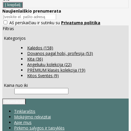
Naujienlaiškio prenumerata
Aš perskaičiau ir sutinku su
Privatumo politika
Filtras
Kategorijos
Kalėdos
(158)
Dovanos pagal hobį, profesiją
(53)
Kita
(36)
Angeliukų kolekcija
(22)
PREMIUM klasės kolekcija
(19)
Kitos šventės
(9)
Kaina nuo iki
Informacija
Tinklaraštis
Mokėjimo rekvizitai
Apie mus
Pirkimo sąlygos ir taisyklės