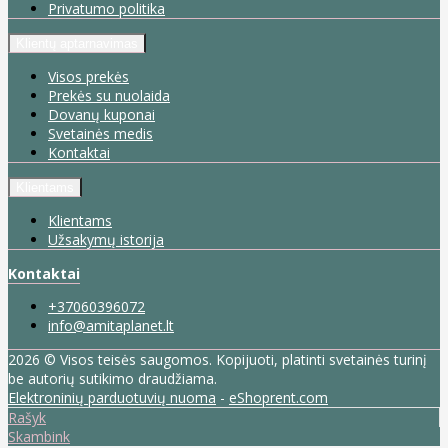
Privatumo politika
Klientų aptarnavimas
Visos prekės
Prekės su nuolaida
Dovanų kuponai
Svetainės medis
Kontaktai
Klientams
Klientams
Užsakymų istorija
Kontaktai
+37060396072
info@amitaplanet.lt
2026 © Visos teisės saugomos. Kopijuoti, platinti svetainės turinį
be autorių sutikimo draudžiama.
Elektroninių parduotuvių nuoma
-
eShoprent.com
Rašyk
Skambink