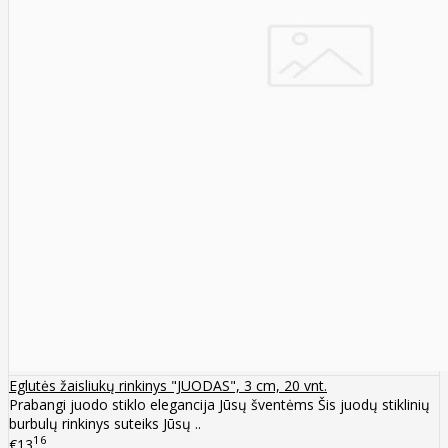
Eglutės žaisliukų rinkinys "JUODAS", 3 cm, 20 vnt.
Prabangi juodo stiklo elegancija Jūsų šventėms Šis juodų stiklinių
burbulų rinkinys suteiks Jūsų ..
16
€13