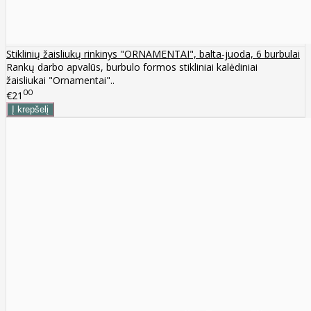
Stiklinių žaisliukų rinkinys "ORNAMENTAI", balta-juoda, 6 burbulai
Rankų darbo apvalūs, burbulo formos stikliniai kalėdiniai
žaisliukai "Ornamentai"..
00
€21