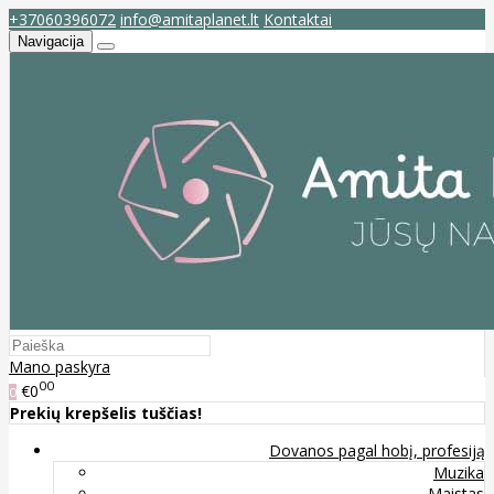
+37060396072
info@amitaplanet.lt
Kontaktai
Navigacija
Mano paskyra
00
€0
0
Prekių krepšelis tuščias!
Dovanos pagal hobį, profesiją
Muzika
Maistas