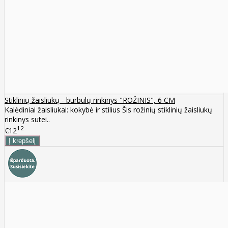
Stiklinių žaisliukų - burbulų rinkinys "ROŽINIS", 6 CM
Kalėdiniai žaisliukai: kokybė ir stilius Šis rožinių stiklinių žaisliukų
rinkinys sutei..
12
€12