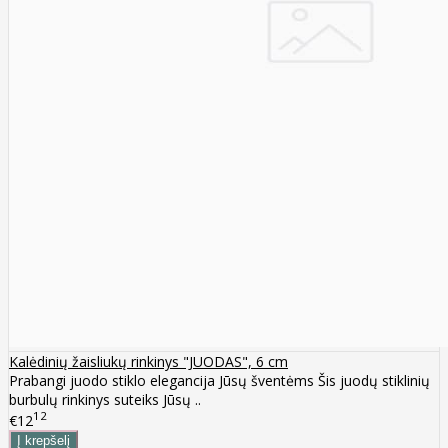
Kalėdinių žaisliukų rinkinys "JUODAS", 6 cm
Prabangi juodo stiklo elegancija Jūsų šventėms Šis juodų stiklinių
burbulų rinkinys suteiks Jūsų ..
12
€12