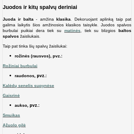
Juodos ir kitų spalvų deriniai
Juoda ir balta
- amžina
klasika
. Dekoruojant aplinką taip pat
galima laikytis šios amžinosios klasikos taisykle. Juodos spalvos
burbulai puikiai dera tiek su
matinės
, tiek su blizgios
baltos
spalvos
žaisliukais.
Taip pat tinka šių spalvų žaisliukai:
rožinės (rausvos), pvz.:
Rožiniai burbulai
, pvz.:
raudonos
Kalėdų senelis supynėse
Gaisrinė
, pvz.:
aukso
​Smuikas
Ąžuolo gilė