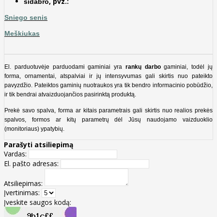
, pvz.:
sidabro
​Sniego senis
Meškiukas
El. parduotuvėje parduodami gaminiai yra
rankų darbo
gaminiai, todėl jų
forma, ornamentai, atspalviai ir jų intensyvumas gali skirtis nuo pateikto
pavyzdžio. Pateiktos gaminių nuotraukos yra tik bendro informacinio pobūdžio,
ir tik bendrai atvaizduojančios pasirinktą produktą.
Prekė savo spalva, forma ar kitais parametrais gali skirtis nuo realios prekės
spalvos, formos ar kitų parametrų dėl Jūsų naudojamo vaizduoklio
(monitoriaus) ypatybių.
Parašyti atsiliepimą
Vardas:
El. pašto adresas:
Atsiliepimas:
Įvertinimas:
Įveskite saugos kodą: