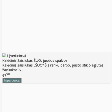
Kalėdinis žaisliukas ŠUO, juodos spalvos
Kalėdinis žaisliukas „ŠUO“ Šis rankų darbo, pūsto stiklo eglutės
žaisliukas &..
50
€7