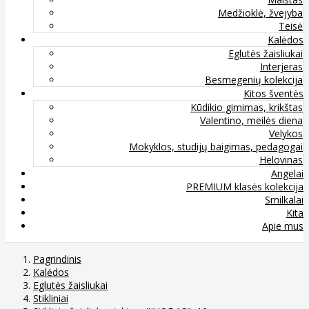
Medžioklė, žvejyba
Teisė
Kalėdos
Eglutės žaisliukai
Interjeras
Besmegenių kolekcija
Kitos šventės
Kūdikio gimimas, krikštas
Valentino, meilės diena
Velykos
Mokyklos, studijų baigimas, pedagogai
Helovinas
Angelai
PREMIUM klasės kolekcija
Smilkalai
Kita
Apie mus
Pagrindinis
Kalėdos
Eglutės žaisliukai
Stikliniai