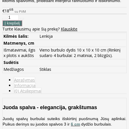
kitomis spalvomis, pridedant interjerui rafinuotumo ir išskirtinumo.
68
€18
su PVM
Turite klausimų apie šią prekę?
Klauskite
Kilmės šalis:
Lenkija
Matmenys, cm
Išmatavimai, ilgis
Vieno burbulo dydis 10 x 10 x 10 cm (Rinkinį
x plotis x aukštis
sudaro 4 burbulai: 2 matiniai, 2 blizgūs).
Sudėtis
Medžiagos
Stiklas
Aprašymas
Informacija
(0) Atsiliepimai
Juoda spalva - elegancija, grakštumas
Juodų spalvų burbulai suteiks išskirtinį puošnumą Jūsų aplinkai.
Puikus derinys su juodos spalvos 3 ir
6 cm
dydžio burbulais.