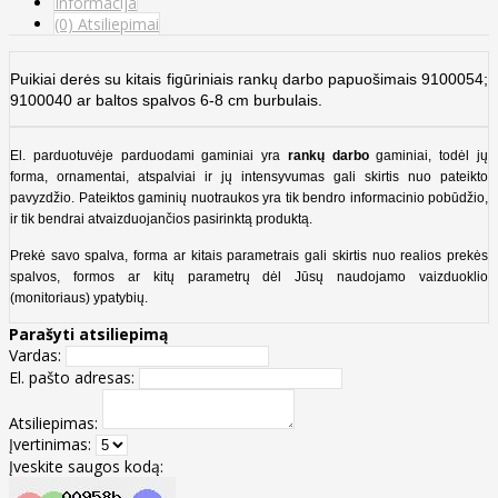
Informacija
(0) Atsiliepimai
Puikiai derės su kitais figūriniais rankų darbo papuošimais 9100054;
9100040
ar baltos spalvos 6-8 cm burbulais.
El. parduotuvėje parduodami gaminiai yra
rankų darbo
gaminiai, todėl jų
forma, ornamentai, atspalviai ir jų intensyvumas gali skirtis nuo pateikto
pavyzdžio. Pateiktos gaminių nuotraukos yra tik bendro informacinio pobūdžio,
ir tik bendrai atvaizduojančios pasirinktą produktą.
Prekė savo spalva, forma ar kitais parametrais gali skirtis nuo realios prekės
spalvos, formos ar kitų parametrų dėl Jūsų naudojamo vaizduoklio
(monitoriaus) ypatybių.
Parašyti atsiliepimą
Vardas:
El. pašto adresas:
Atsiliepimas:
Įvertinimas:
Įveskite saugos kodą: