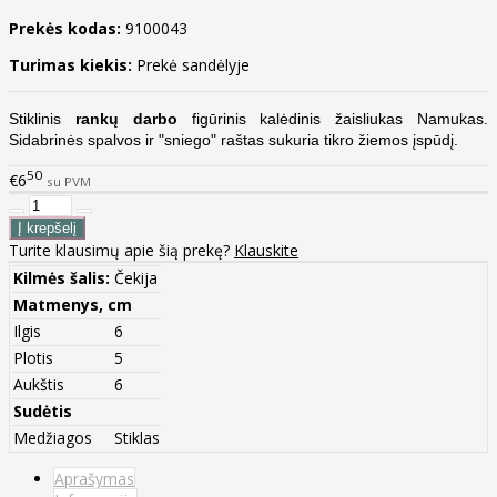
Prekės kodas:
9100043
Turimas kiekis:
Prekė sandėlyje
Stiklinis
rankų darbo
figūrinis kalėdinis žaisliukas Namukas.
Sidabrinės spalvos ir "sniego" raštas sukuria tikro žiemos įspūdį.
50
€6
su PVM
Turite klausimų apie šią prekę?
Klauskite
Kilmės šalis:
Čekija
Matmenys, cm
Ilgis
6
Plotis
5
Aukštis
6
Sudėtis
Medžiagos
Stiklas
Aprašymas