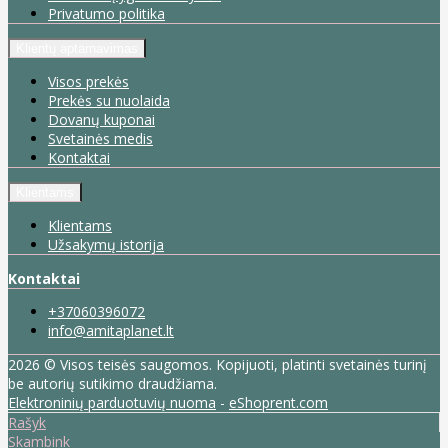
Privatumo politika
Klientų aptarnavimas
Visos prekės
Prekės su nuolaida
Dovanų kuponai
Svetainės medis
Kontaktai
Klientams
Klientams
Užsakymų istorija
Kontaktai
+37060396072
info@amitaplanet.lt
2026 © Visos teisės saugomos. Kopijuoti, platinti svetainės turinį
be autorių sutikimo draudžiama.
Elektroninių parduotuvių nuoma
-
eShoprent.com
Rašyk
Skambink