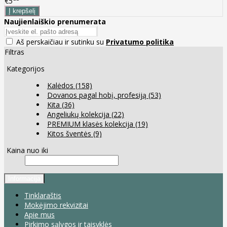
€5
Naujienlaiškio prenumerata
Aš perskaičiau ir sutinku su
Privatumo politika
Filtras
Kategorijos
Kalėdos
(158)
Dovanos pagal hobį, profesiją
(53)
Kita
(36)
Angeliukų kolekcija
(22)
PREMIUM klasės kolekcija
(19)
Kitos šventės
(9)
Kaina nuo iki
Informacija
Tinklaraštis
Mokėjimo rekvizitai
Apie mus
Pirkimo sąlygos ir taisyklės