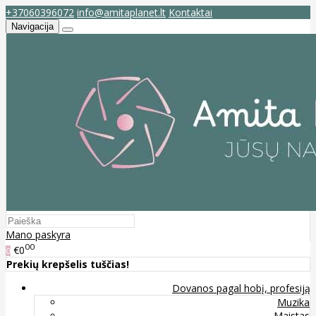
+37060396072
info@amitaplanet.lt
Kontaktai
Navigacija
Mano paskyra
00
€0
0
Prekių krepšelis tuščias!
Dovanos pagal hobį, profesiją
Muzika
Maistas