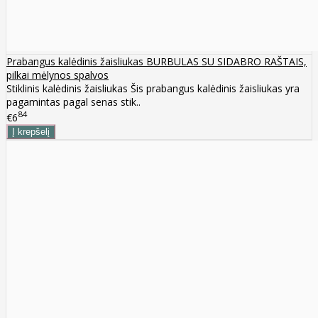
Prabangus kalėdinis žaisliukas BURBULAS SU SIDABRO RAŠTAIS,
pilkai mėlynos spalvos
Stiklinis kalėdinis žaisliukas Šis prabangus kalėdinis žaisliukas yra
pagamintas pagal senas stik..
84
€6