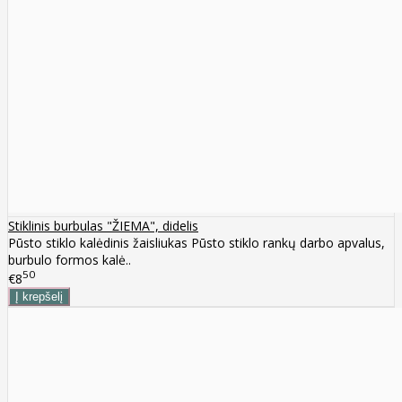
Stiklinis burbulas "ŽIEMA", didelis
Pūsto stiklo kalėdinis žaisliukas Pūsto stiklo rankų darbo apvalus,
burbulo formos kalė..
50
€8