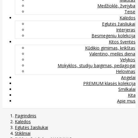
Medžioklė, žvejyba
Teisė
Kalėdos
Eglutės žaisliukai
Interjeras
Besmegenių kolekcija
Kitos šventės
Kūdikio gimimas, krikštas
Valentino, meilės diena
Velykos
Mokyklos, studijų baigimas, pedagogai
Helovinas
Angelai
PREMIUM klasės kolekcija
Smilkalai
Kita
Apie mus
Pagrindinis
Kalėdos
Eglutės žaisliukai
Stikliniai