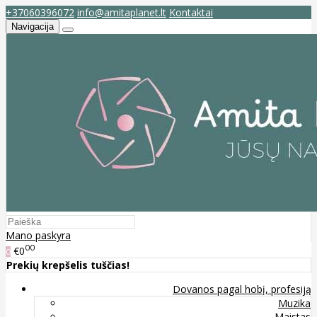
+37060396072
info@amitaplanet.lt
Kontaktai
Navigacija
Mano paskyra
00
€0
0
Prekių krepšelis tuščias!
Dovanos pagal hobį, profesiją
Muzika
Maistas