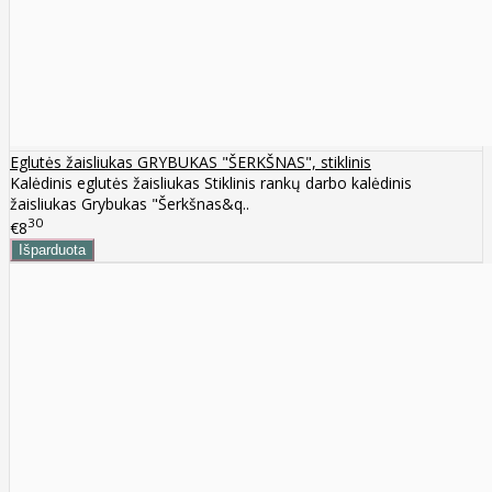
Eglutės žaisliukas GRYBUKAS "ŠERKŠNAS", stiklinis
Kalėdinis eglutės žaisliukas Stiklinis rankų darbo kalėdinis
žaisliukas Grybukas "Šerkšnas&q..
30
€8