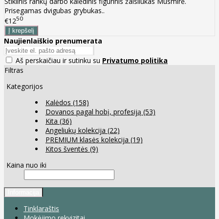
Stiklinis rankų darbo kalėdinis figūrinis žaisliukas Musmirė.
Prisegamas dvigubas grybukas..
50
€12
Naujienlaiškio prenumerata
Aš perskaičiau ir sutinku su
Privatumo politika
Filtras
Kategorijos
Kalėdos
(158)
Dovanos pagal hobį, profesiją
(53)
Kita
(36)
Angeliukų kolekcija
(22)
PREMIUM klasės kolekcija
(19)
Kitos šventės
(9)
Kaina nuo iki
Informacija
Tinklaraštis
Mokėjimo rekvizitai