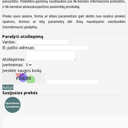
pavyzdžio. Pateiktos gaminių nuotraukos yra tik bendro informacinio pobūdžio,
ir tik bendrai atvaizduojančios pasirinktą produktą.
Prekė savo spalva, forma ar kitais parametrais gali skirtis nuo realios prekės
spalvos, formos ar kitų parametrų dėl Jūsų naudojamo vaizduoklio
(monitoriaus) ypatybių.
Parašyti atsiliepimą
Vardas:
El. pašto adresas:
Atsiliepimas:
Įvertinimas:
Įveskite saugos kodą:
Rašyti
Susijusios prekės