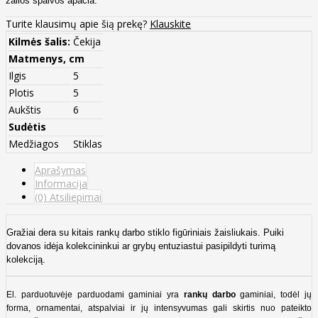
žalios spalvos apačia.
Turite klausimų apie šią prekę?
Klauskite
Kilmės šalis:
Čekija
Matmenys, cm
Ilgis
5
Plotis
5
Aukštis
6
Sudėtis
Medžiagos
Stiklas
Aprašymas
Informacija
(0) Atsiliepimai
Gražiai dera su kitais rankų darbo stiklo figūriniais žaisliukais.
P
uiki
dovanos idėja kolekcininkui ar grybų entuziastui pasipildyti turimą
kolekciją.
El. parduotuvėje parduodami gaminiai yra
rankų darbo
gaminiai, todėl jų
forma, ornamentai, atspalviai ir jų intensyvumas gali skirtis nuo pateikto