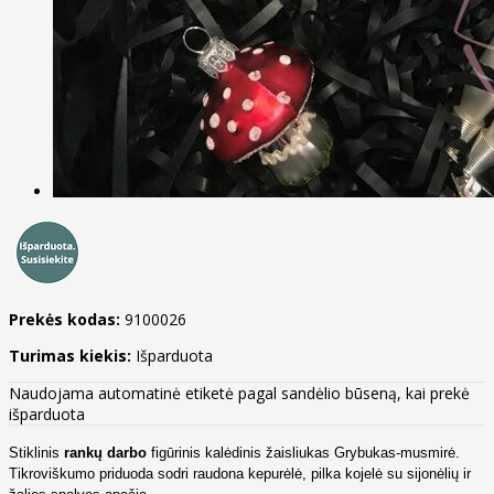
Prekės kodas:
9100026
Turimas kiekis:
Išparduota
Naudojama automatinė etiketė pagal sandėlio būseną, kai prekė
išparduota
Stiklinis
rankų darbo
figūrinis kalėdinis žaisliukas Grybukas-musmirė.
Tikroviškumo priduoda sodri raudona kepurėlė, pilka kojelė su sijonėlių ir