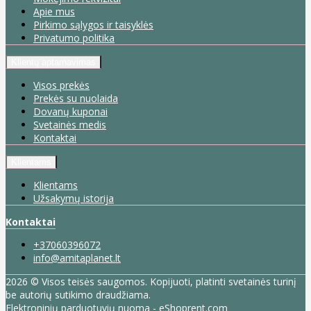
Apie mus
Pirkimo sąlygos ir taisyklės
Privatumo politika
Klientų aptarnavimas
Visos prekės
Prekės su nuolaida
Dovanų kuponai
Svetainės medis
Kontaktai
Klientams
Klientams
Užsakymų istorija
Kontaktai
+37060396072
info@amitaplanet.lt
2026 © Visos teisės saugomos. Kopijuoti, platinti svetainės turinį
be autorių sutikimo draudžiama.
Elektroninių parduotuvių nuoma
-
eShoprent.com