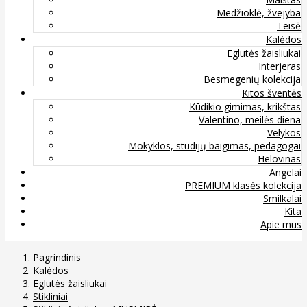
Medžioklė, žvejyba
Teisė
Kalėdos
Eglutės žaisliukai
Interjeras
Besmegenių kolekcija
Kitos šventės
Kūdikio gimimas, krikštas
Valentino, meilės diena
Velykos
Mokyklos, studijų baigimas, pedagogai
Helovinas
Angelai
PREMIUM klasės kolekcija
Smilkalai
Kita
Apie mus
Pagrindinis
Kalėdos
Eglutės žaisliukai
Stikliniai