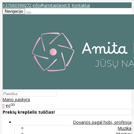
+37060396072
info@amitaplanet.lt
Kontaktai
Navigacija
Mano paskyra
00
€0
0
Prekių krepšelis tuščias!
Dovanos pagal hobį, profesiją
Muzika
Maistas