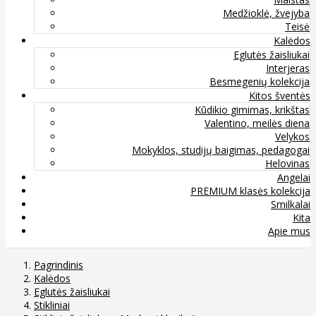
Medžioklė, žvejyba
Teisė
Kalėdos
Eglutės žaisliukai
Interjeras
Besmegenių kolekcija
Kitos šventės
Kūdikio gimimas, krikštas
Valentino, meilės diena
Velykos
Mokyklos, studijų baigimas, pedagogai
Helovinas
Angelai
PREMIUM klasės kolekcija
Smilkalai
Kita
Apie mus
Pagrindinis
Kalėdos
Eglutės žaisliukai
Stikliniai