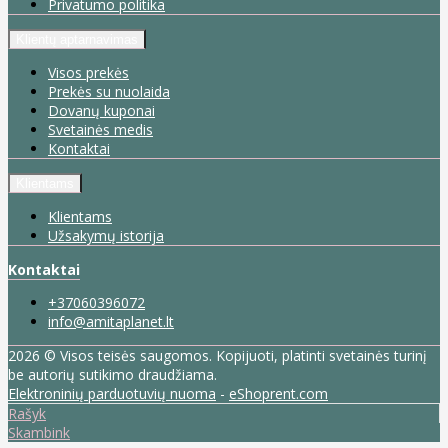
Privatumo politika
Klientų aptarnavimas
Visos prekės
Prekės su nuolaida
Dovanų kuponai
Svetainės medis
Kontaktai
Klientams
Klientams
Užsakymų istorija
Kontaktai
+37060396072
info@amitaplanet.lt
2026 © Visos teisės saugomos. Kopijuoti, platinti svetainės turinį
be autorių sutikimo draudžiama.
Elektroninių parduotuvių nuoma
-
eShoprent.com
Rašyk
Skambink