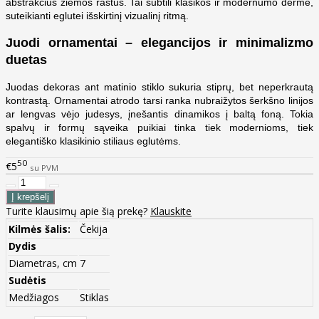
abstrakčius žiemos raštus. Tai subtili klasikos ir modernumo dermė,
suteikianti eglutei išskirtinį vizualinį ritmą.
Juodi ornamentai – elegancijos ir minimalizmo
duetas
Juodas dekoras ant matinio stiklo sukuria stiprų, bet neperkrautą
kontrastą. Ornamentai atrodo tarsi ranka nubraižytos šerkšno linijos
ar lengvas vėjo judesys, įnešantis dinamikos į baltą foną. Tokia
spalvų ir formų sąveika puikiai tinka tiek modernioms, tiek
elegantiško klasikinio stiliaus eglutėms.
50
€5
su PVM
Turite klausimų apie šią prekę?
Klauskite
Kilmės šalis:
Čekija
Dydis
Diametras, cm
7
Sudėtis
Medžiagos
Stiklas