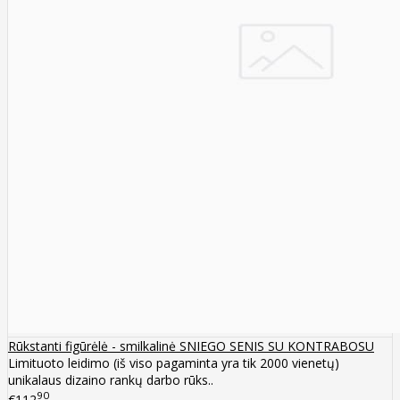
Rūkstanti figūrėlė - smilkalinė SNIEGO SENIS SU KONTRABOSU
Limituoto leidimo (iš viso pagaminta yra tik 2000 vienetų)
unikalaus dizaino rankų darbo rūks..
90
€112