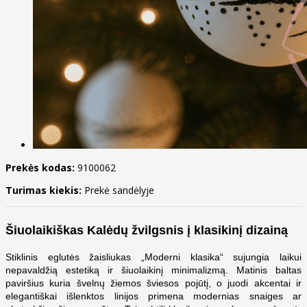
Prekės kodas:
9100062
Turimas kiekis:
Prekė sandėlyje
Šiuolaikiškas Kalėdų žvilgsnis į klasikinį dizainą
Stiklinis eglutės žaisliukas „Moderni klasika“ sujungia laikui
nepavaldžią estetiką ir šiuolaikinį minimalizmą. Matinis baltas
paviršius kuria švelnų žiemos šviesos pojūtį, o juodi akcentai ir
elegantiškai išlenktos linijos primena modernias snaiges ar