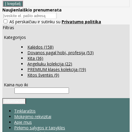
Naujienlaiškio prenumerata
Aš perskaičiau ir sutinku su
Privatumo politika
Filtras
Kategorijos
Kalėdos
(158)
Dovanos pagal hobį, profesiją
(53)
Kita
(36)
Angeliukų kolekcija
(22)
PREMIUM klasės kolekcija
(19)
Kitos šventės
(9)
Kaina nuo iki
Informacija
Tinklaraštis
Mokėjimo rekvizitai
Apie mus
Pirkimo sąlygos ir taisyklės