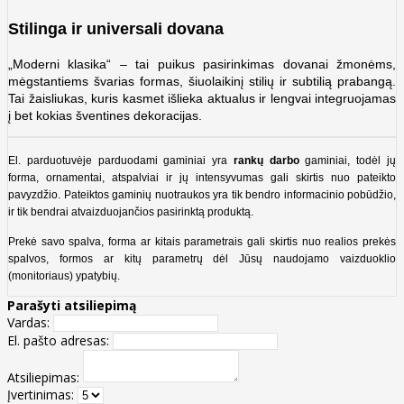
Stilinga ir universali dovana
„Moderni klasika“ – tai puikus pasirinkimas dovanai žmonėms,
mėgstantiems švarias formas, šiuolaikinį stilių ir subtilią prabangą.
Tai žaisliukas, kuris kasmet išlieka aktualus ir lengvai integruojamas
į bet kokias šventines dekoracijas.
El. parduotuvėje parduodami gaminiai yra
rankų darbo
gaminiai, todėl jų
forma, ornamentai, atspalviai ir jų intensyvumas gali skirtis nuo pateikto
pavyzdžio. Pateiktos gaminių nuotraukos yra tik bendro informacinio pobūdžio,
ir tik bendrai atvaizduojančios pasirinktą produktą.
Prekė savo spalva, forma ar kitais parametrais gali skirtis nuo realios prekės
spalvos, formos ar kitų parametrų dėl Jūsų naudojamo vaizduoklio
(monitoriaus) ypatybių.
Parašyti atsiliepimą
Vardas:
El. pašto adresas:
Atsiliepimas:
Įvertinimas: