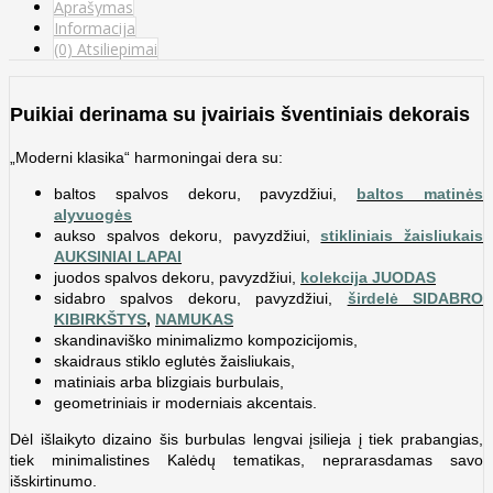
Aprašymas
Informacija
(0) Atsiliepimai
Puikiai derinama su įvairiais šventiniais dekorais
„Moderni klasika“ harmoningai dera su:
baltos spalvos dekoru, pavyzdžiui,
baltos matinės
alyvuogės
aukso spalvos dekoru, pavyzdžiui,
stikliniais žaisliukais
AUKSINIAI LAPAI
juodos spalvos dekoru,
pavyzdžiui,
kolekcija JUODAS
sidabro spalvos dekoru,
pavyzdžiui,
širdelė SIDABRO
KIBIRKŠTYS
,
NAMUKAS
skandinaviško minimalizmo kompozicijomis,
skaidraus stiklo eglutės žaisliukais,
matiniais arba blizgiais burbulais,
geometriniais ir moderniais akcentais.
Dėl išlaikyto dizaino šis burbulas lengvai įsilieja į tiek prabangias,
tiek minimalistines Kalėdų tematikas, neprarasdamas savo
išskirtinumo.