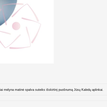
iai mėlyna matinė spalva suteiks išskirtinį puošnumą Jūsų Kalėdų aplinkai.