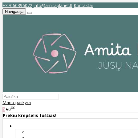
+37060396072
info@amitaplanet.lt
Kontaktai
Navigacija
Mano paskyra
00
€0
0
Prekių krepšelis tuščias!