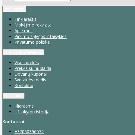
Informacija
Tinklaraštis
Mokėjimo rekvizitai
Apie mus
Pirkimo sąlygos ir taisyklės
Privatumo politika
Klientų aptarnavimas
Visos prekės
Prekės su nuolaida
Dovanų kuponai
Svetainės medis
Kontaktai
Klientams
Klientams
Užsakymų istorija
Kontaktai
+37060396072