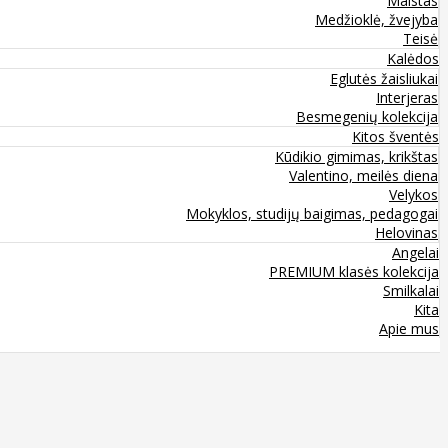
Maistas
Medžioklė, žvejyba
Teisė
Kalėdos
Eglutės žaisliukai
Interjeras
Besmegenių kolekcija
Kitos šventės
Kūdikio gimimas, krikštas
Valentino, meilės diena
Velykos
Mokyklos, studijų baigimas, pedagogai
Helovinas
Angelai
PREMIUM klasės kolekcija
Smilkalai
Kita
Apie mus