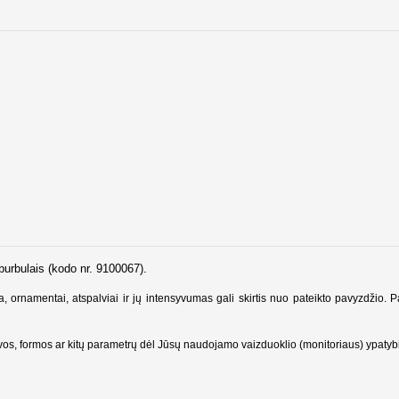
burbulais (kodo nr. 9100067).
a, ornamentai, atspalviai ir jų intensyvumas gali skirtis nuo pateikto pavyzdžio. 
alvos, formos ar kitų parametrų dėl Jūsų naudojamo vaizduoklio (monitoriaus) ypatyb