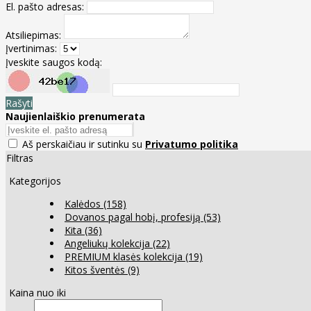
El. pašto adresas:
Atsiliepimas:
Įvertinimas:
Įveskite saugos kodą:
Rašyti
Naujienlaiškio prenumerata
Aš perskaičiau ir sutinku su
Privatumo politika
Filtras
Kategorijos
Kalėdos
(158)
Dovanos pagal hobį, profesiją
(53)
Kita
(36)
Angeliukų kolekcija
(22)
PREMIUM klasės kolekcija
(19)
Kitos šventės
(9)
Kaina nuo iki