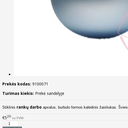
Prekės kodas:
9100071
Turimas kiekis:
Prekė sandėlyje
rankų darbo
Stiklinis
apvalus, burbulo formos kalėdinis žaisliukas. Švies
20
€5
su PVM