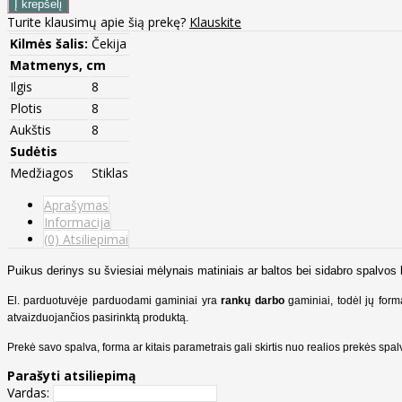
Turite klausimų apie šią prekę?
Klauskite
Kilmės šalis:
Čekija
Matmenys, cm
Ilgis
8
Plotis
8
Aukštis
8
Sudėtis
Medžiagos
Stiklas
Aprašymas
Informacija
(0) Atsiliepimai
Puikus derinys su šviesiai mėlynais matiniais ar baltos bei sidabro spalvos 
El. parduotuvėje parduodami gaminiai yra
rankų darbo
gaminiai, todėl jų form
atvaizduojančios pasirinktą produktą.
Prekė savo spalva, forma ar kitais parametrais gali skirtis nuo realios prekės sp
Parašyti atsiliepimą
Vardas: