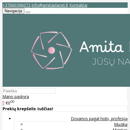
+37060396072
info@amitaplanet.lt
Kontaktai
Navigacija
Mano paskyra
00
€0
0
Prekių krepšelis tuščias!
Dovanos pagal hobį, profesiją
Muzika
Maistas