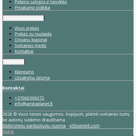
Pirkimo sąlygos ir taisyklės
Privatumo politika
Klientų aptarnavimas
Visos prekės
Prekės su nuolaida
Dovanų kuponai
Svetainės medis
Kontaktai
Klientams
Klientams
Užsakymų istorija
Kontaktai
+37060396072
info@amitaplanet.lt
2026 © Visos teisės saugomos. Kopijuoti, platinti svetainės turinį
be autorių sutikimo draudžiama.
Elektroninių parduotuvių nuoma
-
eShoprent.com
Rašyk