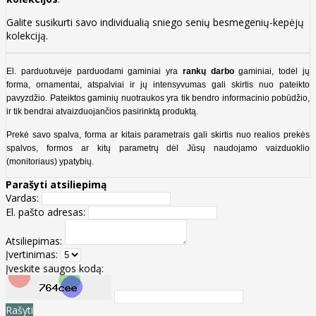
Galite susikurti savo individualią sniego senių besmegenių-kepėjų
kolekciją.
El. parduotuvėje parduodami gaminiai yra
rankų darbo
gaminiai, todėl jų
forma, ornamentai, atspalviai ir jų intensyvumas gali skirtis nuo pateikto
pavyzdžio. Pateiktos gaminių nuotraukos yra tik bendro informacinio pobūdžio,
ir tik bendrai atvaizduojančios pasirinktą produktą.
Prekė savo spalva, forma ar kitais parametrais gali skirtis nuo realios prekės
spalvos, formos ar kitų parametrų dėl Jūsų naudojamo vaizduoklio
(monitoriaus) ypatybių.
Parašyti atsiliepimą
Vardas:
El. pašto adresas:
Atsiliepimas:
Įvertinimas:
Įveskite saugos kodą:
Rašyti