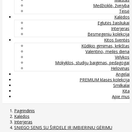
Medžioklė, žvejyba
Teisė
Kalėdos
Eglutės žaisliukai
Interjeras
Besmegenių kolekcija
Kitos šventės
Kūdikio gimimas, krikštas
Valentino, meilės diena
Velykos
Mokyklos, studijų baigimas, pedagogai
Helovinas
Angelai
PREMIUM klasės kolekcija
Smilkalai
Kita
Apie mus
Pagrindinis
Kalėdos
Interjeras
SNIEGO SENIS SU ŠIRDELE IR IMBIERINIU GĖRIMU