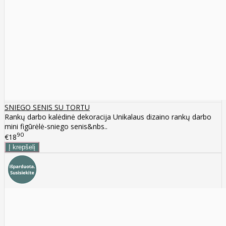
SNIEGO SENIS SU TORTU
Rankų darbo kalėdinė dekoracija Unikalaus dizaino rankų darbo
mini figūrėlė-sniego senis&nbs..
90
€18