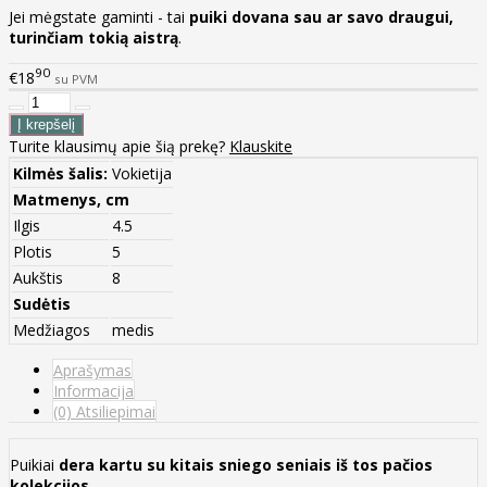
Jei mėgstate gaminti - tai
puiki dovana sau ar savo draugui,
turinčiam tokią aistrą
.
90
€18
su PVM
Turite klausimų apie šią prekę?
Klauskite
Kilmės šalis:
Vokietija
Matmenys, cm
Ilgis
4.5
Plotis
5
Aukštis
8
Sudėtis
Medžiagos
medis
Aprašymas
Informacija
(0) Atsiliepimai
Puikiai
dera kartu su kitais sniego seniais iš tos pačios
kolekcijos
.