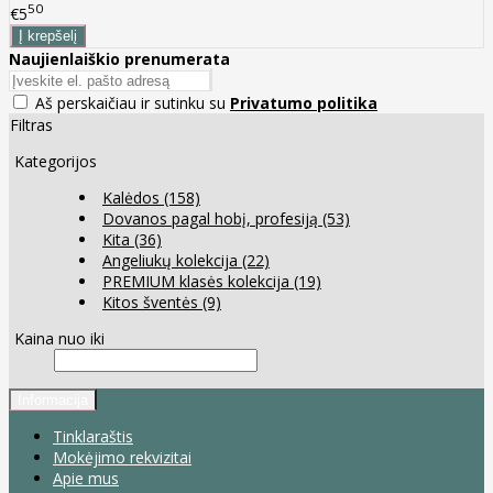
50
€5
Naujienlaiškio prenumerata
Aš perskaičiau ir sutinku su
Privatumo politika
Filtras
Kategorijos
Kalėdos
(158)
Dovanos pagal hobį, profesiją
(53)
Kita
(36)
Angeliukų kolekcija
(22)
PREMIUM klasės kolekcija
(19)
Kitos šventės
(9)
Kaina nuo iki
Informacija
Tinklaraštis
Mokėjimo rekvizitai
Apie mus