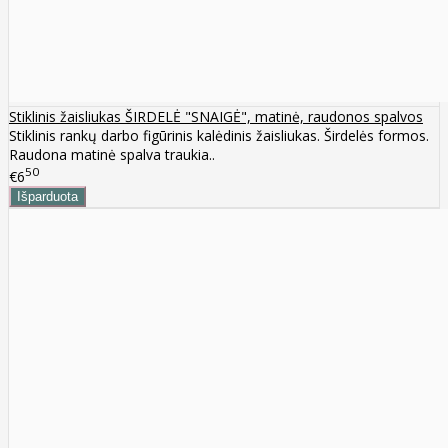
Stiklinis žaisliukas ŠIRDELĖ "SNAIGĖ", matinė, raudonos spalvos
Stiklinis rankų darbo figūrinis kalėdinis žaisliukas. Širdelės formos.
Raudona matinė spalva traukia..
50
€6