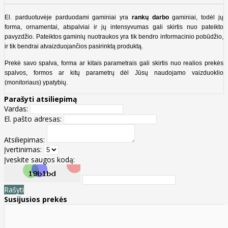
El. parduotuvėje parduodami gaminiai yra
rankų darbo
gaminiai, todėl jų
forma, ornamentai, atspalviai ir jų intensyvumas gali skirtis nuo pateikto
pavyzdžio. Pateiktos gaminių nuotraukos yra tik bendro informacinio pobūdžio,
ir tik bendrai atvaizduojančios pasirinktą produktą.
Prekė savo spalva, forma ar kitais parametrais gali skirtis nuo realios prekės
spalvos, formos ar kitų parametrų dėl Jūsų naudojamo vaizduoklio
(monitoriaus) ypatybių.
Parašyti atsiliepimą
Vardas:
El. pašto adresas:
Atsiliepimas:
Įvertinimas:
Įveskite saugos kodą:
Rašyti
Susijusios prekės