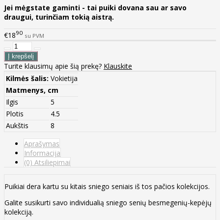
Jei mėgstate gaminti - tai puiki dovana sau ar savo
draugui, turinčiam tokią aistrą.
90
€18
su PVM
Turite klausimų apie šią prekę?
Klauskite
Kilmės šalis:
Vokietija
Matmenys, cm
Ilgis
5
Plotis
4.5
Aukštis
8
Aprašymas
Informacija
(0) Atsiliepimai
Puikiai dera kartu su kitais sniego seniais iš tos pačios kolekcijos.
Galite susikurti savo individualią sniego senių besmegenių-kepėjų
kolekciją.