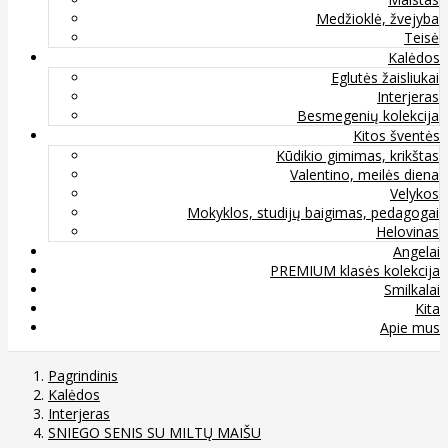
Medžioklė, žvejyba
Teisė
Kalėdos
Eglutės žaisliukai
Interjeras
Besmegenių kolekcija
Kitos šventės
Kūdikio gimimas, krikštas
Valentino, meilės diena
Velykos
Mokyklos, studijų baigimas, pedagogai
Helovinas
Angelai
PREMIUM klasės kolekcija
Smilkalai
Kita
Apie mus
Pagrindinis
Kalėdos
Interjeras
SNIEGO SENIS SU MILTŲ MAIŠU