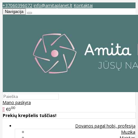
+37060396072
info@amitaplanet.lt
Kontaktai
Navigacija
Mano paskyra
00
€0
0
Prekių krepšelis tuščias!
Dovanos pagal hobį, profesiją
Muzika
Maistas