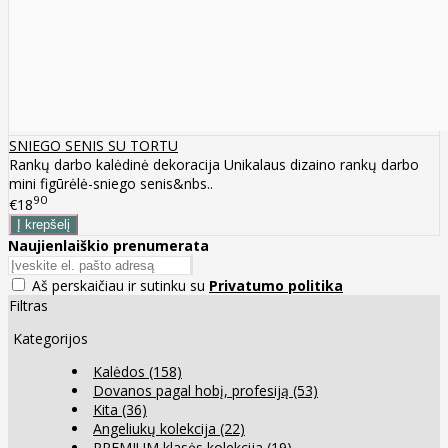
SNIEGO SENIS SU TORTU
Rankų darbo kalėdinė dekoracija Unikalaus dizaino rankų darbo
mini figūrėlė-sniego senis&nbs..
90
€18
Naujienlaiškio prenumerata
Aš perskaičiau ir sutinku su
Privatumo politika
Filtras
Kategorijos
Kalėdos
(158)
Dovanos pagal hobį, profesiją
(53)
Kita
(36)
Angeliukų kolekcija
(22)
PREMIUM klasės kolekcija
(19)