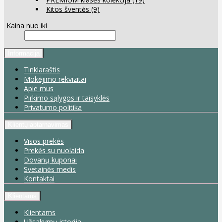
Kitos šventės
(9)
Kaina nuo iki
Informacija
Tinklaraštis
Mokėjimo rekvizitai
Apie mus
Pirkimo sąlygos ir taisyklės
Privatumo politika
Klientų aptarnavimas
Visos prekės
Prekės su nuolaida
Dovanų kuponai
Svetainės medis
Kontaktai
Klientams
Klientams
Užsakymų istorija