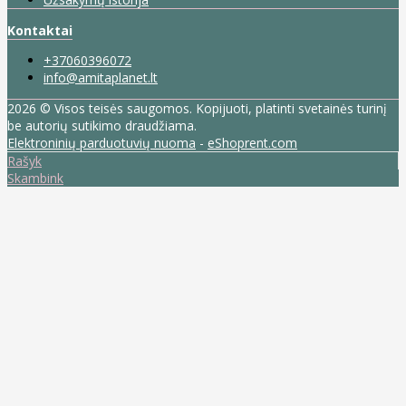
Kontaktai
+37060396072
info@amitaplanet.lt
2026 © Visos teisės saugomos. Kopijuoti, platinti svetainės turinį
be autorių sutikimo draudžiama.
Elektroninių parduotuvių nuoma
-
eShoprent.com
Rašyk
Skambink