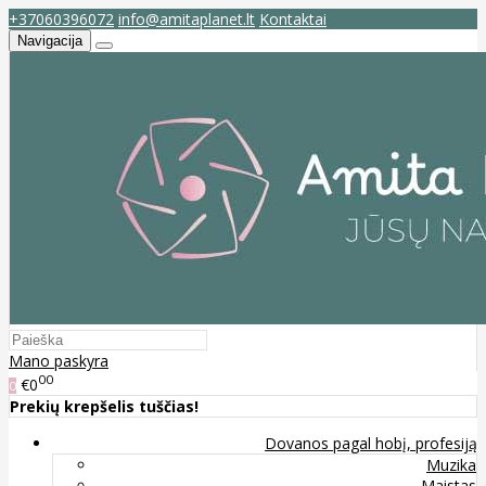
+37060396072
info@amitaplanet.lt
Kontaktai
Navigacija
Mano paskyra
00
€0
0
Prekių krepšelis tuščias!
Dovanos pagal hobį, profesiją
Muzika
Maistas