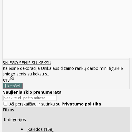
SNIEGO SENIS SU KEKSU
Kalėdinė dekoracija Unikalaus dizaino rankų darbo mini figūrėlė-
sniego senis su keksu s..
90
€18
Naujienlaiškio prenumerata
Aš perskaičiau ir sutinku su
Privatumo politika
Filtras
Kategorijos
Kalėdos
(158)