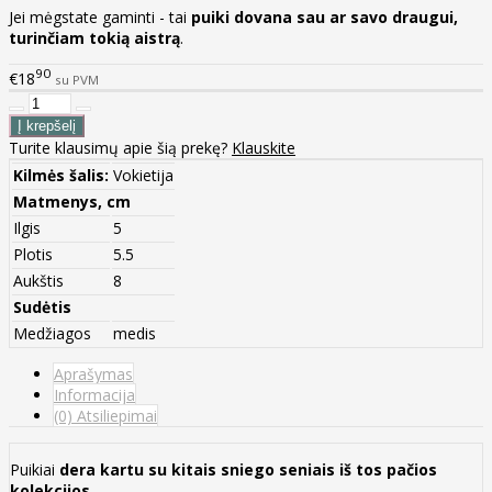
Jei mėgstate gaminti - tai
puiki dovana sau ar savo draugui,
turinčiam tokią aistrą
.
90
€18
su PVM
Turite klausimų apie šią prekę?
Klauskite
Kilmės šalis:
Vokietija
Matmenys, cm
Ilgis
5
Plotis
5.5
Aukštis
8
Sudėtis
Medžiagos
medis
Aprašymas
Informacija
(0) Atsiliepimai
Puikiai
dera kartu su kitais sniego seniais iš tos pačios
kolekcijos
.