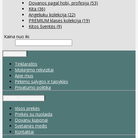
Dovanos pagal hobį, profesiją
(53)
Kita
(36)
Angeliukų kolekcija
(22)
PREMIUM klasės kolekcija
(19)
Kitos šventės
(9)
Kaina nuo iki
Informacija
Tinklaraštis
Mokėjimo rekvizitai
Apie mus
Pirkimo sąlygos ir taisyklės
Privatumo politika
Klientų aptarnavimas
Visos prekės
Prekės su nuolaida
Dovanų kuponai
Svetainės medis
Kontaktai