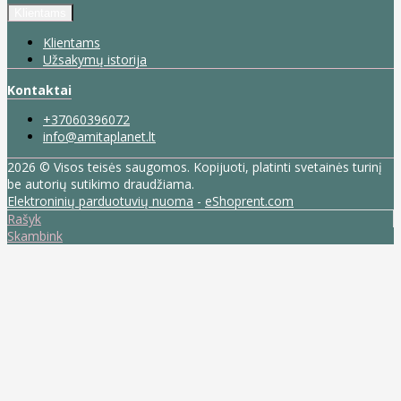
Klientams
Klientams
Užsakymų istorija
Kontaktai
+37060396072
info@amitaplanet.lt
2026 © Visos teisės saugomos. Kopijuoti, platinti svetainės turinį
be autorių sutikimo draudžiama.
Elektroninių parduotuvių nuoma
-
eShoprent.com
Rašyk
Skambink