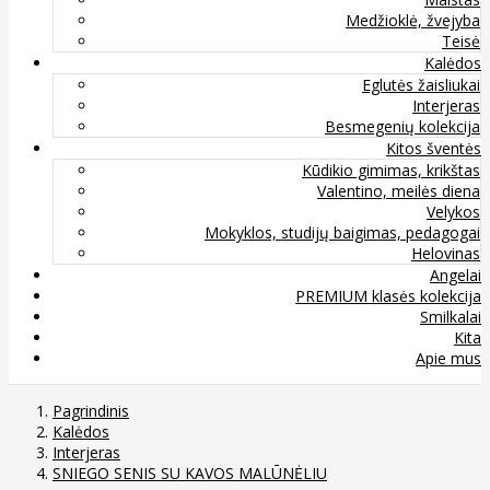
Medžioklė, žvejyba
Teisė
Kalėdos
Eglutės žaisliukai
Interjeras
Besmegenių kolekcija
Kitos šventės
Kūdikio gimimas, krikštas
Valentino, meilės diena
Velykos
Mokyklos, studijų baigimas, pedagogai
Helovinas
Angelai
PREMIUM klasės kolekcija
Smilkalai
Kita
Apie mus
Pagrindinis
Kalėdos
Interjeras
SNIEGO SENIS SU KAVOS MALŪNĖLIU