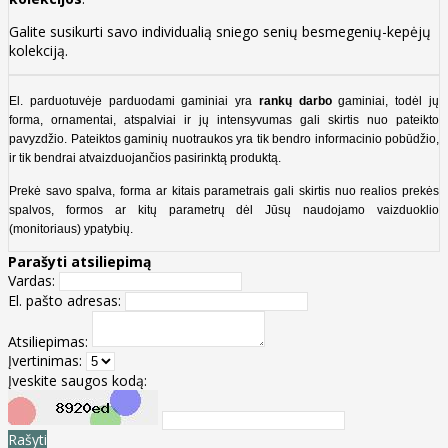
Galite susikurti savo individualią sniego senių besmegenių-kepėjų
kolekciją.
El. parduotuvėje parduodami gaminiai yra
rankų darbo
gaminiai, todėl jų
forma, ornamentai, atspalviai ir jų intensyvumas gali skirtis nuo pateikto
pavyzdžio. Pateiktos gaminių nuotraukos yra tik bendro informacinio pobūdžio,
ir tik bendrai atvaizduojančios pasirinktą produktą.
Prekė savo spalva, forma ar kitais parametrais gali skirtis nuo realios prekės
spalvos, formos ar kitų parametrų dėl Jūsų naudojamo vaizduoklio
(monitoriaus) ypatybių.
Parašyti atsiliepimą
Vardas:
El. pašto adresas:
Atsiliepimas:
Įvertinimas:
Įveskite saugos kodą:
Rašyti