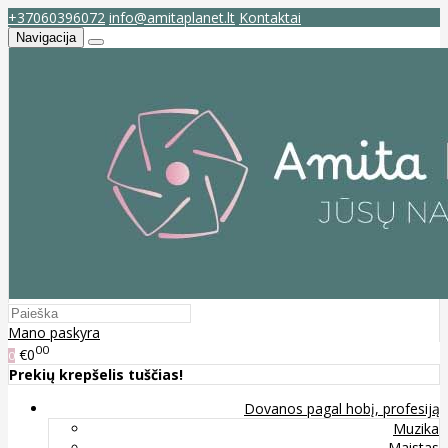
+37060396072
info@amitaplanet.lt
Kontaktai
Navigacija
Mano paskyra
00
€0
0
Prekių krepšelis tuščias!
Dovanos pagal hobį, profesiją
Muzika
Maistas