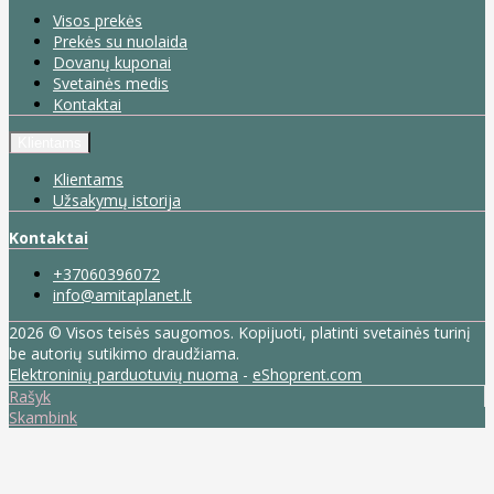
Visos prekės
Prekės su nuolaida
Dovanų kuponai
Svetainės medis
Kontaktai
Klientams
Klientams
Užsakymų istorija
Kontaktai
+37060396072
info@amitaplanet.lt
2026 © Visos teisės saugomos. Kopijuoti, platinti svetainės turinį
be autorių sutikimo draudžiama.
Elektroninių parduotuvių nuoma
-
eShoprent.com
Rašyk
Skambink