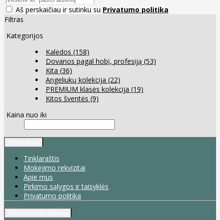
Aš perskaičiau ir sutinku su
Privatumo politika
Filtras
Kategorijos
Kalėdos
(158)
Dovanos pagal hobį, profesiją
(53)
Kita
(36)
Angeliukų kolekcija
(22)
PREMIUM klasės kolekcija
(19)
Kitos šventės
(9)
Kaina nuo iki
Informacija
Tinklaraštis
Mokėjimo rekvizitai
Apie mus
Pirkimo sąlygos ir taisyklės
Privatumo politika
Klientų aptarnavimas