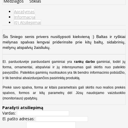
Medžiagos
Stiklas
Aprašymas
Informacija
(0) Atsiliepimai
Šis Sniego senis privers nusišypsoti kiekvieną :) Baltas ir ryškiai
mėlynas spalvas lengvai priderinsite prie kitų baltų, sidabrinių,
mėlynų atspalvių žaisliukų.
El. parduotuvėje parduodami gaminiai yra
rankų darbo
gaminiai, todėl jų
forma, ornamentai, atspalviai ir jų intensyvumas gali skirtis nuo pateikto
pavyzdžio. Pateiktos gaminių nuotraukos yra tik bendro informacinio pobūdžio,
ir tik bendrai atvaizduojančios pasirinktą produktą.
Prekė savo spalva, forma ar kitais parametrais gali skirtis nuo realios prekės
spalvos, formos ar kitų parametrų dėl Jūsų naudojamo vaizduoklio
(monitoriaus) ypatybių.
Parašyti atsiliepimą
Vardas:
El. pašto adresas: