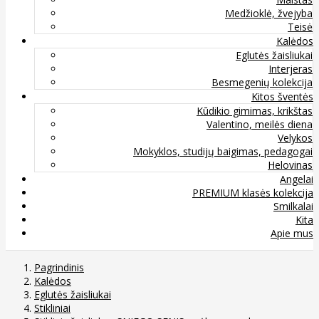
Medžioklė, žvejyba
Teisė
Kalėdos
Eglutės žaisliukai
Interjeras
Besmegenių kolekcija
Kitos šventės
Kūdikio gimimas, krikštas
Valentino, meilės diena
Velykos
Mokyklos, studijų baigimas, pedagogai
Helovinas
Angelai
PREMIUM klasės kolekcija
Smilkalai
Kita
Apie mus
Pagrindinis
Kalėdos
Eglutės žaisliukai
Stikliniai