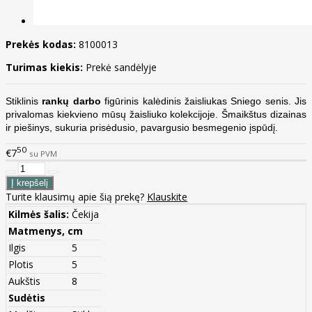
Prekės kodas:
8100013
Turimas kiekis:
Prekė sandėlyje
Stiklinis
rankų darbo
figūrinis kalėdinis žaisliukas Sniego senis. Jis
privalomas kiekvieno mūsų žaisliuko kolekcijoje. Šmaikštus dizainas
ir piešinys, sukuria prisėdusio, pavargusio besmegenio įspūdį.
50
€7
su PVM
Turite klausimų apie šią prekę?
Klauskite
Kilmės šalis:
Čekija
Matmenys, cm
Ilgis
5
Plotis
5
Aukštis
8
Sudėtis