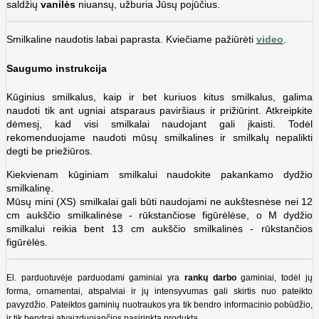
saldžių
vanilės
niuansų, užburia Jūsų pojūčius.
Smilkaline naudotis labai paprasta. Kviečiame pažiūrėti
video
.
Saugumo instrukcija
Kūginius smilkalus, kaip ir bet kuriuos kitus smilkalus, galima
naudoti tik ant ugniai atsparaus paviršiaus ir prižiūrint. Atkreipkite
dėmesį, kad visi smilkalai naudojant gali įkaisti. Todėl
rekomenduojame naudoti mūsų smilkalines ir smilkalų nepalikti
degti be priežiūros.
Kiekvienam kūginiam smilkalui naudokite pakankamo dydžio
smilkalinę.
Mūsų mini (XS) smilkalai gali būti naudojami ne aukštesnėse nei 12
cm aukščio smilkalinėse -
rūkstančiose figūrėlėse, o M dydžio
smilkalui reikia bent 13 cm aukščio smilkalinės - r
ūkstančios
figūrėlės.
El. parduotuvėje parduodami gaminiai yra
rankų darbo
gaminiai, todėl jų
forma, ornamentai, atspalviai ir jų intensyvumas gali skirtis nuo pateikto
pavyzdžio. Pateiktos gaminių nuotraukos yra tik bendro informacinio pobūdžio,
ir tik bendrai atvaizduojančios pasirinktą produktą.