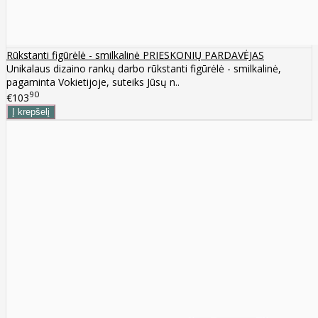
Rūkstanti figūrėlė - smilkalinė PRIESKONIŲ PARDAVĖJAS
Unikalaus dizaino rankų darbo rūkstanti figūrėlė - smilkalinė,
pagaminta Vokietijoje, suteiks Jūsų n..
90
€103