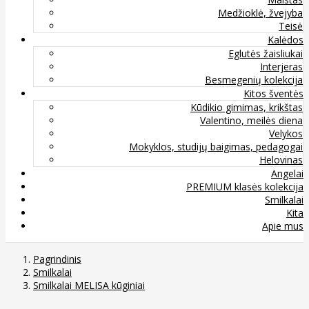
Medžioklė, žvejyba
Teisė
Kalėdos
Eglutės žaisliukai
Interjeras
Besmegenių kolekcija
Kitos šventės
Kūdikio gimimas, krikštas
Valentino, meilės diena
Velykos
Mokyklos, studijų baigimas, pedagogai
Helovinas
Angelai
PREMIUM klasės kolekcija
Smilkalai
Kita
Apie mus
Pagrindinis
Smilkalai
Smilkalai MELISA kūginiai