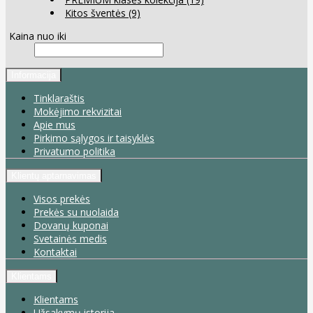
Kitos šventės
(9)
Kaina nuo iki
Informacija
Tinklaraštis
Mokėjimo rekvizitai
Apie mus
Pirkimo sąlygos ir taisyklės
Privatumo politika
Klientų aptarnavimas
Visos prekės
Prekės su nuolaida
Dovanų kuponai
Svetainės medis
Kontaktai
Klientams
Klientams
Užsakymų istorija