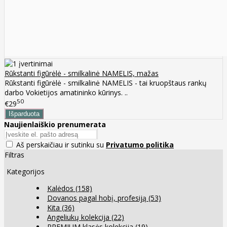
Rūkstanti figūrėlė - smilkalinė NAMELIS, mažas
Rūkstanti figūrėlė - smilkalinė NAMELIS - tai kruopštaus rankų
darbo Vokietijos amatininko kūrinys. ..
50
€29
Naujienlaiškio prenumerata
Aš perskaičiau ir sutinku su
Privatumo politika
Filtras
Kategorijos
Kalėdos
(158)
Dovanos pagal hobį, profesiją
(53)
Kita
(36)
Angeliukų kolekcija
(22)
PREMIUM klasės kolekcija
(19)