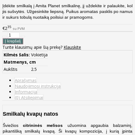
Įdėkite smilkalą į Amita Planet smilkalinę, jį uždekite ir palaukite, kol
jis sušvytės. Užgesinkite liepsną. Puikus aromatas pasklis po namus
ir sukurs tobulą nuotaiką poilsiui ar pramogoms.
35
€2
su PVM
Turite klausimų apie šią prekę?
Klauskite
Kilmės šalis:
Vokietija
Matmenys, cm
Aukštis
2.5
Aprašymas
Naudojimosi instrukcija
Informacija
(0) Atsiliepimai
Smilkalų kvapų natos
Šviežios
citrininės melisos
užuomina apgaubia balzaminį,
pikantišką smilkalų kvapą. Ši kvapų kompozicija, į kurią įpinta