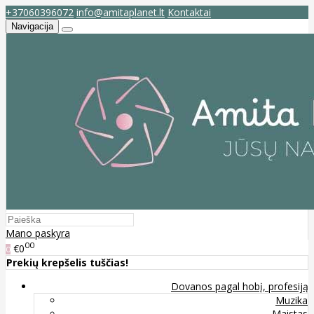
+37060396072
info@amitaplanet.lt
Kontaktai
Navigacija
Mano paskyra
00
€0
0
Prekių krepšelis tuščias!
Dovanos pagal hobį, profesiją
Muzika
Maistas