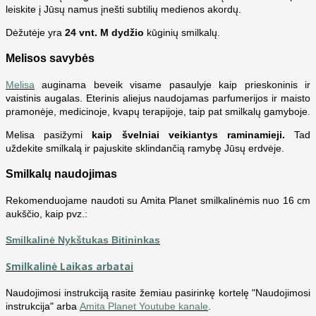
leiskite į Jūsų namus įnešti subtilių medienos akordų.
Dėžutėje yra
24 vnt. M dydžio
kūginių smilkalų.
Melisos savybės
Melisa
auginama beveik visame pasaulyje kaip prieskoninis ir
vaistinis augalas. Eterinis aliejus naudojamas parfumerijos ir maisto
pramonėje, medicinoje, kvapų terapijoje, taip pat smilkalų gamyboje.
Melisa pasižymi
kaip švelniai veikiantys raminamieji.
Tad
uždekite smilkalą ir pajuskite sklindančią ramybę Jūsų erdvėje.
Smilkalų naudojimas
Rekomenduojame naudoti su Amita Planet smilkalinėmis nuo 16 cm
aukščio, kaip pvz.:
Smilkalinė Nykštukas Bitininkas
Smilkalinė Laikas arbatai
Naudojimosi instrukciją rasite žemiau pasirinkę kortelę "Naudojimosi
instrukcija" arba
Amita Planet Youtube kanale
.