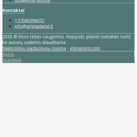
Kontaktai
+37060396072
info@amitaplanet.lt
2026 © Visos teisės saugomos. Kopijuoti, platinti svetainės turinį
be autorių sutikimo draudžiama.
Elektroninių parduotuvių nuoma
-
eShoprent.com
Rašyk
Skambink