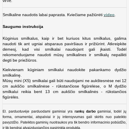
virve.
Smilkaline naudotis labai paprasta. Kviečiame pažiūrėti
video
.
Saugumo instrukcija
Kūginius smilkalus, kaip ir bet kuriuos kitus smilkalus, galima
naudoti tik ant ugniai atsparaus paviršiaus ir prižiūrint. Atkreipkite
dėmesį, kad visi smilkalai naudojant gali įkaisti. Todėl
rekomenduojame naudoti mūsų smilkalines ir smilkalų nepalikti
degti be priežiūros.
Kiekvienam kūginiam smilkalui naudokite pakankamo dydžio
smilkalinę.
Mūsų mini (XS) smilkalai gali būti naudojami ne aukštesnėse nei 12
cm aukščio smilkalinėse -
rūkstančiose figūrėlėse, o M dydžio
smilkalui reikia bent 13 cm aukščio smilkalinės - r
ūkstančios
figūrėlės.
El. parduotuvėje parduodami gaminiai yra
rankų darbo
gaminiai, todėl jų
forma, ornamentai, atspalviai ir jų intensyvumas gali skirtis nuo pateikto
pavyzdžio. Pateiktos gaminių nuotraukos yra tik bendro informacinio pobūdžio,
ir tik bendrai atvaizduojančios pasirinktą produktą.