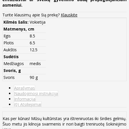
asmeniui.
Turite klausimų apie šią prekę?
Klauskite
Kilmės šalis:
Vokietija
Matmenys, cm
Ilgis
8.5
Plotis
6.5
Aukštis
12.5
Sudėtis
Medžiagos
medis
Svoris, g
Svoris
90 g
Aprašymas
Naudojimosi instrukcija
Informacija
(0) Atsiliepimai
Kas per kūnas! Mūsų kultūristas yra ištreniruotas iki širdies gelmių.
Šiuo metu jis kilnoja svarmenis ir nori baigti treniruotę šokinėjimo