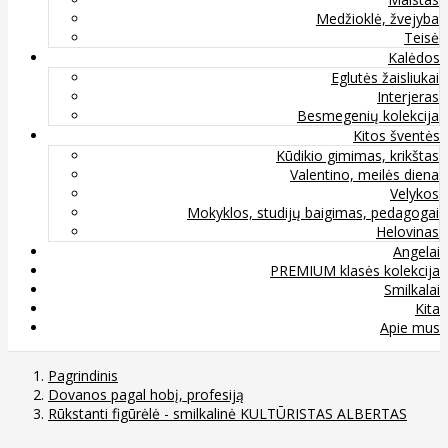
Medžioklė, žvejyba
Teisė
Kalėdos
Eglutės žaisliukai
Interjeras
Besmegenių kolekcija
Kitos šventės
Kūdikio gimimas, krikštas
Valentino, meilės diena
Velykos
Mokyklos, studijų baigimas, pedagogai
Helovinas
Angelai
PREMIUM klasės kolekcija
Smilkalai
Kita
Apie mus
Pagrindinis
Dovanos pagal hobį, profesiją
Rūkstanti figūrėlė - smilkalinė KULTŪRISTAS ALBERTAS