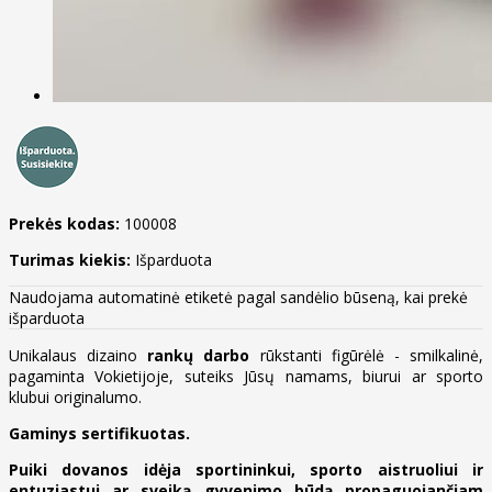
Prekės kodas:
100008
Turimas kiekis:
Išparduota
Naudojama automatinė etiketė pagal sandėlio būseną, kai prekė
išparduota
Unikalaus dizaino
rankų darbo
rūkstanti figūrėlė - smilkalinė,
pagaminta Vokietijoje, suteiks Jūsų namams, biurui ar sporto
klubui originalumo.
Gaminys sertifikuotas.
Puiki dovanos idėja sportininkui, sporto aistruoliui ir
entuziastui ar sveiką gyvenimo būdą propaguojančiam