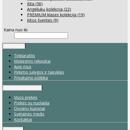
Kita
(36)
Angeliukų kolekcija
(22)
PREMIUM klasės kolekcija
(19)
Kitos šventės
(9)
Kaina nuo iki
Informacija
Tinklaraštis
Mokėjimo rekvizitai
Apie mus
Pirkimo sąlygos ir taisyklės
Privatumo politika
Klientų aptarnavimas
Visos prekės
Prekės su nuolaida
Dovanų kuponai
Svetainės medis
Kontaktai
Klientams