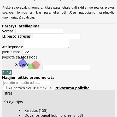
Prekė savo spalva, forma ar kitais parametrais gali skirtis nuo realios prekės
spalvos, formos ar kitų parametrų dėl Jūsų naudojamo vaizduoklio
(monitoriaus) ypatybių.
Parašyti atsiliepimą
Vardas:
El. pašto adresas:
Atsiliepimas:
Įvertinimas:
Įveskite saugos kodą:
Rašyti
Naujienlaiškio prenumerata
Aš perskaičiau ir sutinku su
Privatumo politika
Filtras
Kategorijos
Kalėdos
(158)
Dovanos pagal hobį, profesiją
(53)