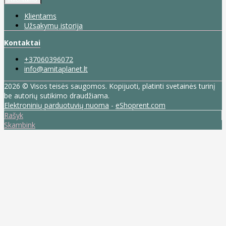
Klientams
Užsakymų istorija
Kontaktai
+37060396072
info@amitaplanet.lt
2026 © Visos teisės saugomos. Kopijuoti, platinti svetainės turinį
be autorių sutikimo draudžiama.
Elektroninių parduotuvių nuoma
-
eShoprent.com
Rašyk
Skambink