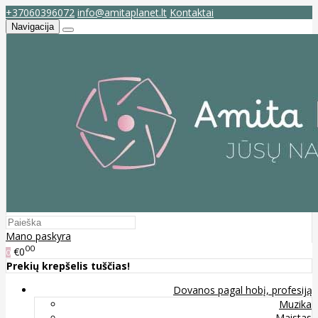
+37060396072
info@amitaplanet.lt
Kontaktai
Navigacija
Mano paskyra
00
€0
0
Prekių krepšelis tuščias!
Dovanos pagal hobį, profesiją
Muzika
Maistas