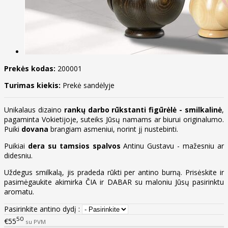
Prekės kodas:
200001
Turimas kiekis:
Prekė sandėlyje
Unikalaus dizaino
rankų darbo rūkstanti figūrėlė - smilkalinė
,
pagaminta Vokietijoje, suteiks Jūsų namams ar biurui originalumo.
Puiki
dovana
brangiam asmeniui, norint jį nustebinti.
Puikiai
dera su tamsios spalvos
Antinu Gustavu - mažesniu ar
didesniu.
Uždegus smilkalą, jis pradeda rūkti per antino burną. Prisėskite ir
pasimėgaukite akimirka ČIA ir DABAR su maloniu Jūsų pasirinktu
aromatu.
Pasirinkite antino dydį :
50
€55
su PVM