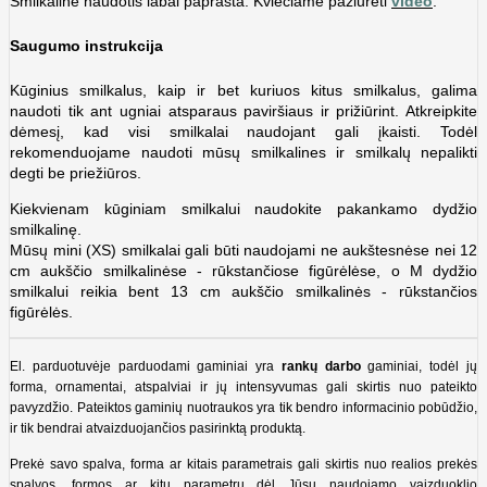
Smilkaline naudotis labai paprasta. Kviečiame pažiūrėti
video
.
Saugumo instrukcija
Kūginius smilkalus, kaip ir bet kuriuos kitus smilkalus, galima
naudoti tik ant ugniai atsparaus paviršiaus ir prižiūrint. Atkreipkite
dėmesį, kad visi smilkalai naudojant gali įkaisti. Todėl
rekomenduojame naudoti mūsų smilkalines ir smilkalų nepalikti
degti be priežiūros.
Kiekvienam kūginiam smilkalui naudokite pakankamo dydžio
smilkalinę.
Mūsų mini (XS) smilkalai gali būti naudojami ne aukštesnėse nei 12
cm aukščio smilkalinėse -
rūkstančiose figūrėlėse, o M dydžio
smilkalui reikia bent 13 cm aukščio smilkalinės - r
ūkstančios
figūrėlės.
El. parduotuvėje parduodami gaminiai yra
rankų darbo
gaminiai, todėl jų
forma, ornamentai, atspalviai ir jų intensyvumas gali skirtis nuo pateikto
pavyzdžio. Pateiktos gaminių nuotraukos yra tik bendro informacinio pobūdžio,
ir tik bendrai atvaizduojančios pasirinktą produktą.
Prekė savo spalva, forma ar kitais parametrais gali skirtis nuo realios prekės
spalvos, formos ar kitų parametrų dėl Jūsų naudojamo vaizduoklio