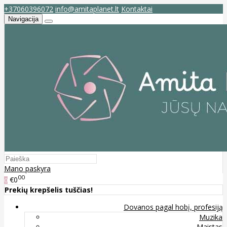
+37060396072
info@amitaplanet.lt
Kontaktai
Navigacija
Mano paskyra
00
€0
0
Prekių krepšelis tuščias!
Dovanos pagal hobį, profesiją
Muzika
Maistas