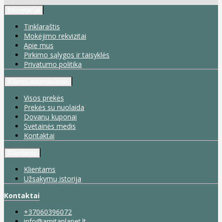
Informacija
Tinklaraštis
Mokėjimo rekvizitai
Apie mus
Pirkimo sąlygos ir taisyklės
Privatumo politika
Klientų aptarnavimas
Visos prekės
Prekės su nuolaida
Dovanų kuponai
Svetainės medis
Kontaktai
Klientams
Klientams
Užsakymų istorija
Kontaktai
+37060396072
info@amitaplanet.lt