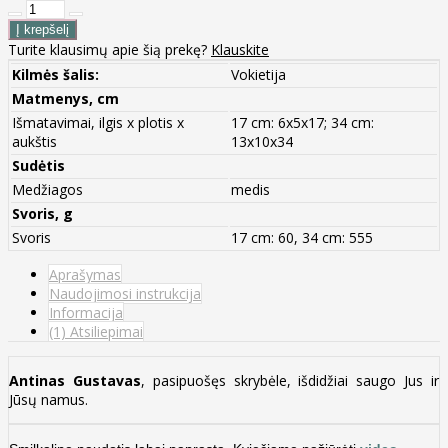
Turite klausimų apie šią prekę?
Klauskite
Kilmės šalis:
Vokietija
Matmenys, cm
Išmatavimai, ilgis x plotis x
17 cm: 6x5x17; 34 cm:
aukštis
13x10x34
Sudėtis
Medžiagos
medis
Svoris, g
Svoris
17 cm: 60, 34 cm: 555
Aprašymas
Naudojimosi instrukcija
Informacija
(1) Atsiliepimai
Antinas Gustavas
, pasipuošęs skrybėle, išdidžiai saugo Jus ir
Jūsų namus.