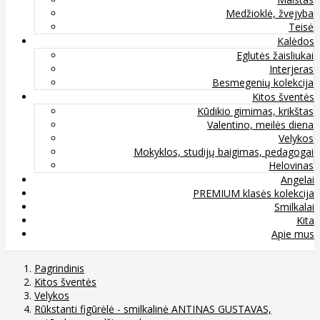
Medžioklė, žvejyba
Teisė
Kalėdos
Eglutės žaisliukai
Interjeras
Besmegenių kolekcija
Kitos šventės
Kūdikio gimimas, krikštas
Valentino, meilės diena
Velykos
Mokyklos, studijų baigimas, pedagogai
Helovinas
Angelai
PREMIUM klasės kolekcija
Smilkalai
Kita
Apie mus
Pagrindinis
Kitos šventės
Velykos
Rūkstanti figūrėlė - smilkalinė ANTINAS GUSTAVAS,