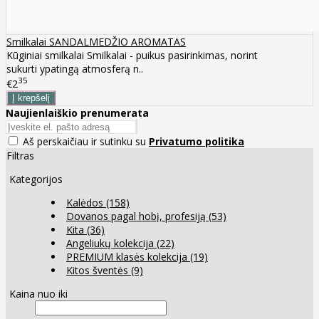
Smilkalai SANDALMEDŽIO AROMATAS
Kūginiai smilkalai Smilkalai - puikus pasirinkimas, norint
sukurti ypatingą atmosferą n..
35
€2
Naujienlaiškio prenumerata
Aš perskaičiau ir sutinku su
Privatumo politika
Filtras
Kategorijos
Kalėdos
(158)
Dovanos pagal hobį, profesiją
(53)
Kita
(36)
Angeliukų kolekcija
(22)
PREMIUM klasės kolekcija
(19)
Kitos šventės
(9)
Kaina nuo iki