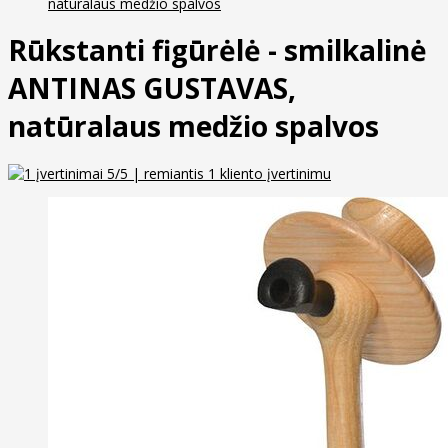
natūralaus medžio spalvos
Rūkstanti figūrėlė - smilkalinė
ANTINAS GUSTAVAS,
natūralaus medžio spalvos
5
/5 | remiantis
1
kliento įvertinimu