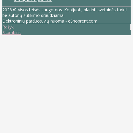
2026 © Visos teisės saugomos. Kopijuoti, platinti svetainės turinį
be autorių sutikimo draudžiama.
Elektroninių parduotuvių nuoma
-
eShoprent.com
Rašyk
Skambink