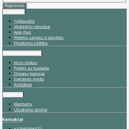
Informacija
Tinklaraštis
Mokėjimo rekvizitai
Apie mus
Pirkimo sąlygos ir taisyklės
Privatumo politika
Klientų aptarnavimas
Visos prekės
Prekės su nuolaida
Dovanų kuponai
Svetainės medis
Kontaktai
Klientams
Klientams
Užsakymų istorija
Kontaktai
+37060396072