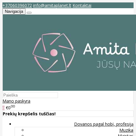
+37060396072
info@amitaplanet.lt
Kontaktai
Navigacija
Mano paskyra
00
€0
0
Prekių krepšelis tuščias!
Dovanos pagal hobį, profesiją
Muzika
Maistas