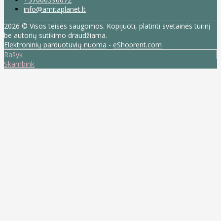
info@amitaplanet.lt
2026 © Visos teisės saugomos. Kopijuoti, platinti svetainės turinį
be autorių sutikimo draudžiama.
Elektroninių parduotuvių nuoma
-
eShoprent.com
Rašyk
Skambink