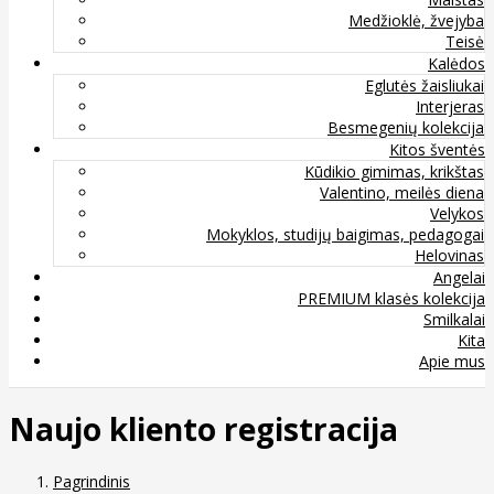
Medžioklė, žvejyba
Teisė
Kalėdos
Eglutės žaisliukai
Interjeras
Besmegenių kolekcija
Kitos šventės
Kūdikio gimimas, krikštas
Valentino, meilės diena
Velykos
Mokyklos, studijų baigimas, pedagogai
Helovinas
Angelai
PREMIUM klasės kolekcija
Smilkalai
Kita
Apie mus
Naujo kliento registracija
Pagrindinis