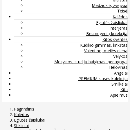
Medžioklė, žvejyba
Teisė
Kalėdos
Eglutės žaisliukai
Interjeras
Besmegenių kolekcija
Kitos šventės
Kūdikio gimimas, krikštas
Valentino, meilės diena
Velykos
Mokyklos, studijų baigimas, pedagogai
Helovinas
Angelai
PREMIUM klasės kolekcija
Smilkalai
Kita
Apie mus
Pagrindinis
Kalėdos
Eglutės žaisliukai
Stikliniai