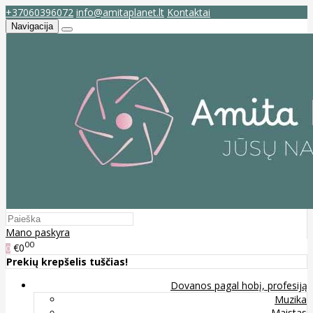
+37060396072
info@amitaplanet.lt
Kontaktai
Navigacija
Mano paskyra
00
€0
0
Prekių krepšelis tuščias!
Dovanos pagal hobį, profesiją
Muzika
Maistas