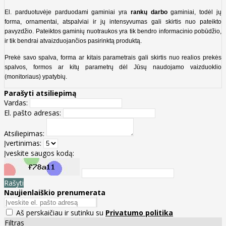
El. parduotuvėje parduodami gaminiai yra
rankų darbo
gaminiai, todėl jų
forma, ornamentai, atspalviai ir jų intensyvumas gali skirtis nuo pateikto
pavyzdžio. Pateiktos gaminių nuotraukos yra tik bendro informacinio pobūdžio,
ir tik bendrai atvaizduojančios pasirinktą produktą.
Prekė savo spalva, forma ar kitais parametrais gali skirtis nuo realios prekės
spalvos, formos ar kitų parametrų dėl Jūsų naudojamo vaizduoklio
(monitoriaus) ypatybių.
Parašyti atsiliepimą
Vardas:
El. pašto adresas:
Atsiliepimas:
Įvertinimas:
Įveskite saugos kodą:
Rašyti
Naujienlaiškio prenumerata
Aš perskaičiau ir sutinku su
Privatumo politika
Filtras