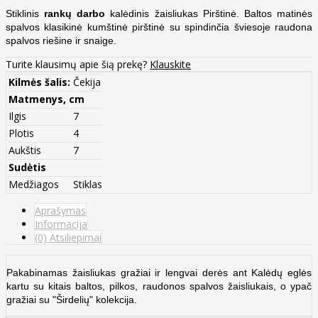
Stiklinis
rankų darbo
kalėdinis žaisliukas Pirštinė. Baltos matinės
spalvos klasikinė kumštinė pirštinė su spindinčia šviesoje raudona
spalvos riešine ir snaige.
Turite klausimų apie šią prekę?
Klauskite
Kilmės šalis:
Čekija
Matmenys, cm
Ilgis
7
Plotis
4
Aukštis
7
Sudėtis
Medžiagos
Stiklas
Aprašymas
Informacija
(0) Atsiliepimai
Pakabinamas žaisliukas gražiai ir lengvai derės ant Kalėdų eglės
kartu su kitais baltos, pilkos, raudonos spalvos žaisliukais, o ypač
gražiai su "Širdelių" kolekcija.