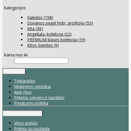
Kategorijos
Kalėdos
(158)
Dovanos pagal hobį, profesiją
(53)
Kita
(36)
Angeliukų kolekcija
(22)
PREMIUM klasės kolekcija
(19)
Kitos šventės
(9)
Kaina nuo iki
Informacija
Tinklaraštis
Mokėjimo rekvizitai
Apie mus
Pirkimo sąlygos ir taisyklės
Privatumo politika
Klientų aptarnavimas
Visos prekės
Prekės su nuolaida