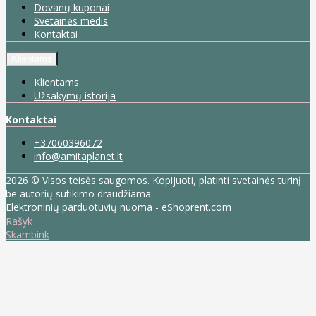
Dovanų kuponai
Svetainės medis
Kontaktai
Klientams
Klientams
Užsakymų istorija
Kontaktai
+37060396072
info@amitaplanet.lt
2026 © Visos teisės saugomos. Kopijuoti, platinti svetainės turinį
be autorių sutikimo draudžiama.
Elektroninių parduotuvių nuoma
-
eShoprent.com
Rašyk
Skambink