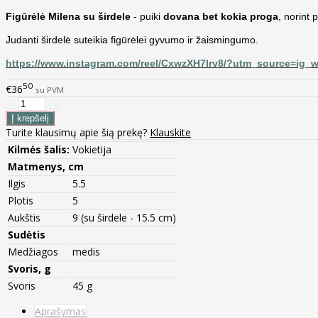
Figūrėlė Milena su širdele
- puiki
dovana bet kokia proga
, norint
Judanti širdelė suteikia figūrėlei gyvumo ir žaismingumo.
https://www.instagram.com/reel/CxwzXH7Irv8/?utm_source=i
50
€36
su PVM
Turite klausimų apie šią prekę?
Klauskite
Kilmės šalis:
Vokietija
Matmenys, cm
Ilgis
5.5
Plotis
5
Aukštis
9 (su širdele - 15.5 cm)
Sudėtis
Medžiagos
medis
Svoris, g
Svoris
45 g
Aprašymas