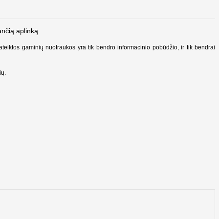
ančią aplinką.
Pateiktos gaminių nuotraukos yra tik bendro informacinio pobūdžio, ir tik bendrai
ių.