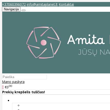
+37060396072
info@amitaplanet.lt
Kontaktai
Navigacija
Mano paskyra
00
€0
0
Prekių krepšelis tuščias!