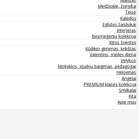
Maistas
Medžioklė, žvejyba
Teisė
Kalėdos
Eglutės žaisliukai
Interjeras
Besmegenių kolekcija
Kitos šventės
Kūdikio gimimas, krikštas
Valentino, meilės diena
Velykos
Mokyklos, studijų baigimas, pedagogai
Helovinas
Angelai
PREMIUM klasės kolekcija
Smilkalai
Kita
Apie mus