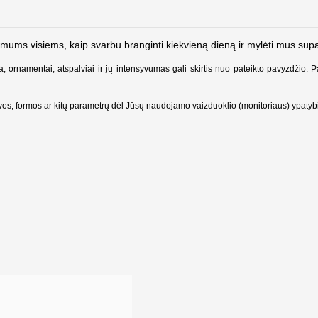
na mums visiems, kaip svarbu branginti kiekvieną dieną ir mylėti mus sup
a, ornamentai, atspalviai ir jų intensyvumas gali skirtis nuo pateikto pavyzdžio. 
alvos, formos ar kitų parametrų dėl Jūsų naudojamo vaizduoklio (monitoriaus) ypatyb