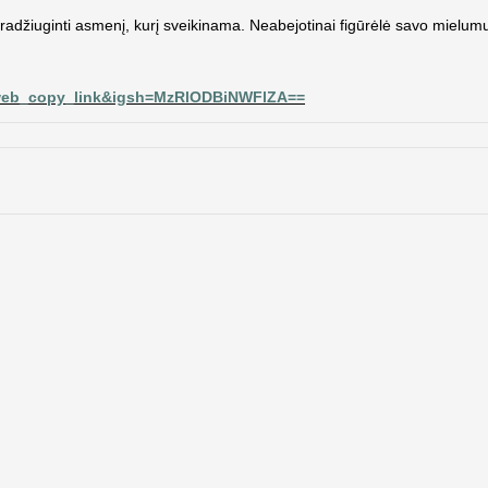
 pradžiuginti asmenį, kurį sveikinama. Neabejotinai figūrėlė savo mielu
g_web_copy_link&igsh=MzRlODBiNWFlZA==