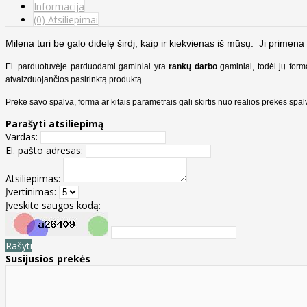
Informacija
(0) Atsiliepimai
Milena turi be galo didelę širdį, kaip ir kiekvienas iš mūsų. Ji prime
El. parduotuvėje parduodami gaminiai yra
rankų darbo
gaminiai, todėl jų form
atvaizduojančios pasirinktą produktą.
Prekė savo spalva, forma ar kitais parametrais gali skirtis nuo realios prekės sp
Parašyti atsiliepimą
Vardas:
El. pašto adresas:
Atsiliepimas:
Įvertinimas:
Įveskite saugos kodą:
Rašyti
Susijusios prekės