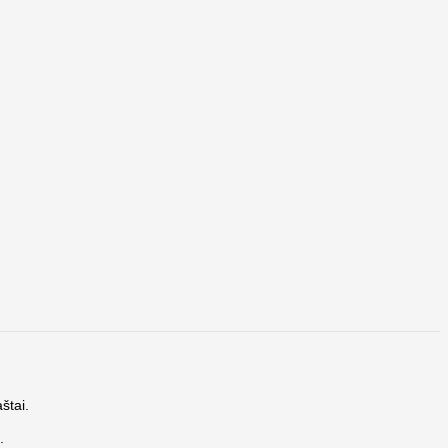
štai.
.