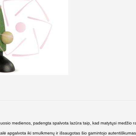
 uosio medienos, padengta spalvota lazūra taip, kad matytųsi medžio ra
alė apgalvota iki smulkmenų ir išsaugotas šio gamintojo autentiškumas