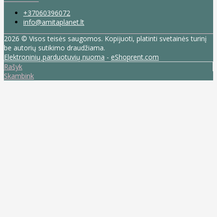
+37060396072
info@amitaplanet.lt
2026 © Visos teisės saugomos. Kopijuoti, platinti svetainės turinį
be autorių sutikimo draudžiama.
Elektroninių parduotuvių nuoma
-
eShoprent.com
Rašyk
Skambink