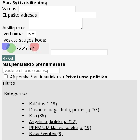
Parašyti atsiliepimą
Vardas:
El. pašto adresas:
Atsiliepimas:
Įvertinimas:
Įveskite saugos kodą:
Rašyti
Naujienlaiškio prenumerata
Aš perskaičiau ir sutinku su
Privatumo politika
Filtras
Kategorijos
Kalėdos
(158)
Dovanos pagal hobį, profesiją
(53)
Kita
(36)
Angeliukų kolekcija
(22)
PREMIUM klasės kolekcija
(19)
Kitos šventės
(9)