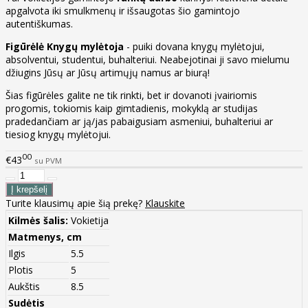
apgalvota iki smulkmenų ir išsaugotas šio gamintojo
autentiškumas.
Figūrėlė Knygų mylėtoja
- puiki dovana knygų mylėtojui,
absolventui, studentui, buhalteriui. Neabejotinai ji savo mielumu
džiugins Jūsų ar Jūsų artimųjų namus ar biurą!
Šias figūrėles galite ne tik rinkti, bet ir dovanoti įvairiomis
progomis, tokiomis kaip gimtadienis, mokyklą ar studijas
pradedančiam ar ją/jas pabaigusiam asmeniui, buhalteriui ar
tiesiog knygų mylėtojui.
00
€43
su PVM
Turite klausimų apie šią prekę?
Klauskite
Kilmės šalis:
Vokietija
Matmenys, cm
Ilgis
5.5
Plotis
5
Aukštis
8.5
Sudėtis