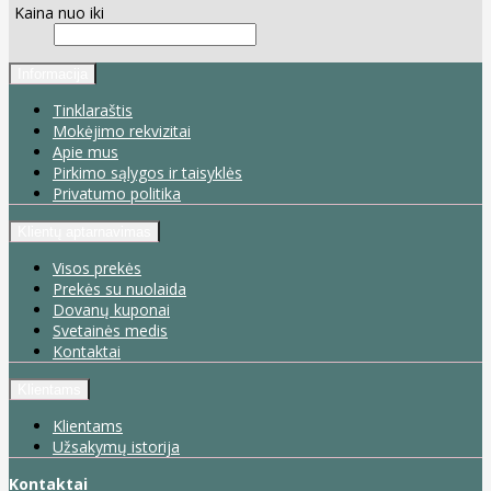
Kaina nuo iki
Informacija
Tinklaraštis
Mokėjimo rekvizitai
Apie mus
Pirkimo sąlygos ir taisyklės
Privatumo politika
Klientų aptarnavimas
Visos prekės
Prekės su nuolaida
Dovanų kuponai
Svetainės medis
Kontaktai
Klientams
Klientams
Užsakymų istorija
Kontaktai