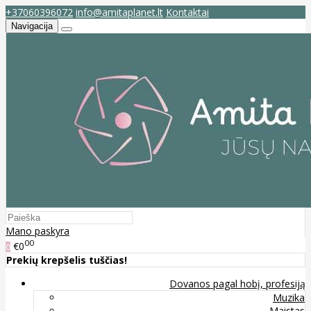
+37060396072
info@amitaplanet.lt
Kontaktai
Navigacija
Mano paskyra
00
€0
0
Prekių krepšelis tuščias!
Dovanos pagal hobį, profesiją
Muzika
Maistas