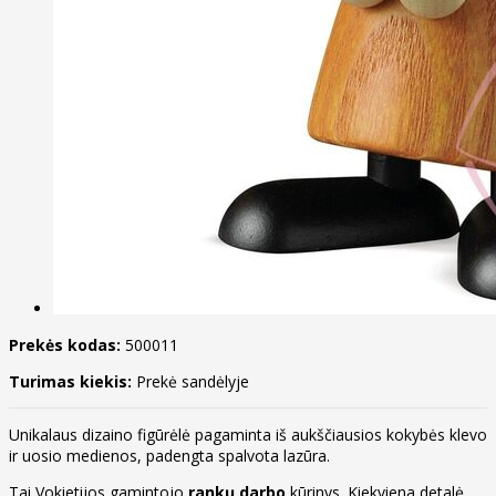
Prekės kodas:
500011
Turimas kiekis:
Prekė sandėlyje
Unikalaus dizaino figūrėlė pagaminta iš aukščiausios kokybės klevo
ir uosio medienos, padengta spalvota lazūra.
Tai Vokietijos gamintojo
rankų darbo
kūrinys. Kiekviena detalė