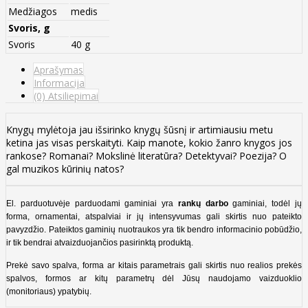
Medžiagos
medis
Svoris, g
Svoris
40 g
Aprašymas
Informacija
(0) Atsiliepimai
Knygų mylėtoja jau išsirinko knygų šūsnį ir artimiausiu metu
ketina jas visas perskaityti. Kaip manote, kokio žanro knygos jos
rankose? Romanai? Mokslinė literatūra? Detektyvai? Poezija? O
gal muzikos kūrinių natos?
El. parduotuvėje parduodami gaminiai yra
rankų darbo
gaminiai, todėl jų
forma, ornamentai, atspalviai ir jų intensyvumas gali skirtis nuo pateikto
pavyzdžio. Pateiktos gaminių nuotraukos yra tik bendro informacinio pobūdžio,
ir tik bendrai atvaizduojančios pasirinktą produktą.
Prekė savo spalva, forma ar kitais parametrais gali skirtis nuo realios prekės
spalvos, formos ar kitų parametrų dėl Jūsų naudojamo vaizduoklio
(monitoriaus) ypatybių.