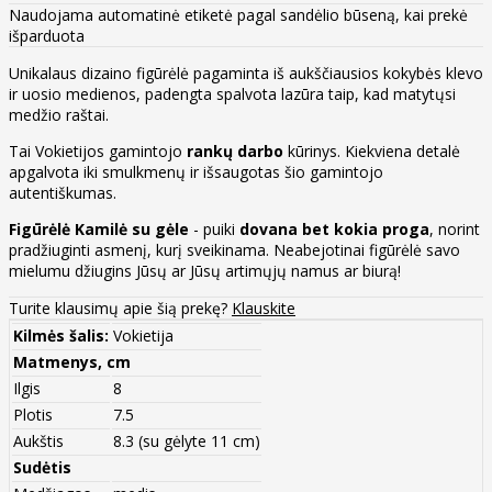
Naudojama automatinė etiketė pagal sandėlio būseną, kai prekė
išparduota
Unikalaus dizaino figūrėlė pagaminta iš aukščiausios kokybės klevo
ir uosio medienos, padengta spalvota lazūra taip, kad matytųsi
medžio raštai.
Tai Vokietijos gamintojo
rankų darbo
kūrinys. Kiekviena detalė
apgalvota iki smulkmenų ir išsaugotas šio gamintojo
autentiškumas.
Figūrėlė Kamilė su gėle
- puiki
dovana bet kokia proga
, norint
pradžiuginti asmenį, kurį sveikinama. Neabejotinai figūrėlė savo
mielumu džiugins Jūsų ar Jūsų artimųjų namus ar biurą!
Turite klausimų apie šią prekę?
Klauskite
Kilmės šalis:
Vokietija
Matmenys, cm
Ilgis
8
Plotis
7.5
Aukštis
8.3 (su gėlyte 11 cm)
Sudėtis