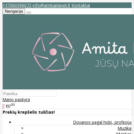
+37060396072
info@amitaplanet.lt
Kontaktai
Navigacija
Mano paskyra
00
€0
0
Prekių krepšelis tuščias!
Dovanos pagal hobį, profesiją
Muzika
Maistas