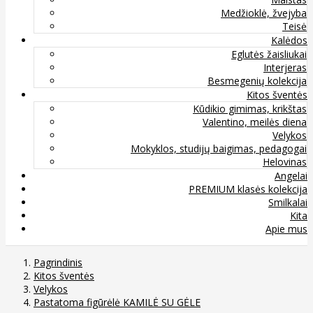
Medžioklė, žvejyba
Teisė
Kalėdos
Eglutės žaisliukai
Interjeras
Besmegenių kolekcija
Kitos šventės
Kūdikio gimimas, krikštas
Valentino, meilės diena
Velykos
Mokyklos, studijų baigimas, pedagogai
Helovinas
Angelai
PREMIUM klasės kolekcija
Smilkalai
Kita
Apie mus
Pagrindinis
Kitos šventės
Velykos
Pastatoma figūrėlė KAMILĖ SU GĖLE