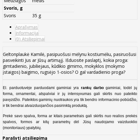
Medžiagos
medis
Svoris, g
Svoris
35 g
Aprašymas
Informacija
(0) Atsiliepimai
Geltonplaukė Kamilė, pasipuošusi mėlynu kostiumėliu, pasiruošusi
pasveikinti Jus ar Jūsų artimąjį. Išduosite paslaptį, kokia proga:
gimtadienio, jubiliejaus, kūdikio gimimo, mokyklos (mokymo
įstaigos) baigimo, rugsėjo 1-osios? O gal vardadienio proga?
El. parduotuvėje parduodami gaminiai yra
rankų darbo
gaminiai, todėl jų
forma, ornamentai, atspalviai ir jų intensyvumas gali skirtis nuo pateikto
pavyzdžio. Pateiktos gaminių nuotraukos yra tik bendro informacinio pobūdžio,
ir tik bendrai atvaizduojančios pasirinktą produktą.
Prekė savo spalva, forma ar kitais parametrais gali skirtis nuo realios prekės
spalvos, formos ar kitų parametrų dėl Jūsų naudojamo vaizduoklio
(monitoriaus) ypatybių.
Parašyti atsiliepimą