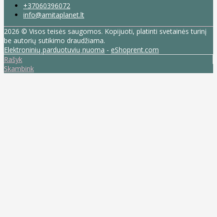
+37060396072
info@amitaplanet.lt
2026 © Visos teisės saugomos. Kopijuoti, platinti svetainės turinį
be autorių sutikimo draudžiama.
Elektroninių parduotuvių nuoma
-
eShoprent.com
Rašyk
Skambink