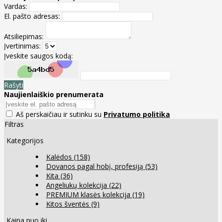
Vardas:
El. pašto adresas:
Atsiliepimas:
Įvertinimas:
Įveskite saugos kodą:
Rašyti
Naujienlaiškio prenumerata
Aš perskaičiau ir sutinku su
Privatumo politika
Filtras
Kategorijos
Kalėdos
(158)
Dovanos pagal hobį, profesiją
(53)
Kita
(36)
Angeliukų kolekcija
(22)
PREMIUM klasės kolekcija
(19)
Kitos šventės
(9)
Kaina nuo iki