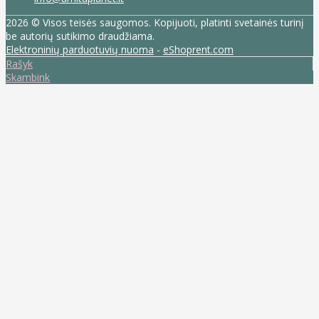
2026 © Visos teisės saugomos. Kopijuoti, platinti svetainės turinį
be autorių sutikimo draudžiama.
Elektroninių parduotuvių nuoma
-
eShoprent.com
Rašyk
Skambink