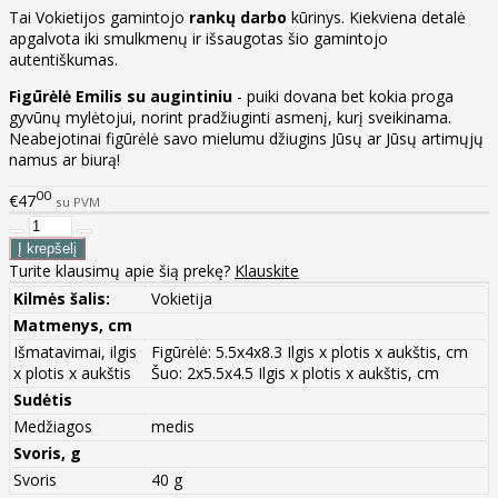
Tai Vokietijos gamintojo
rankų darbo
kūrinys. Kiekviena detalė
apgalvota iki smulkmenų ir išsaugotas šio gamintojo
autentiškumas.
Figūrėlė Emilis su augintiniu
- puiki dovana bet kokia proga
gyvūnų mylėtojui, norint pradžiuginti asmenį, kurį sveikinama.
Neabejotinai figūrėlė savo mielumu džiugins Jūsų ar Jūsų artimųjų
namus ar biurą!
00
€47
su PVM
Turite klausimų apie šią prekę?
Klauskite
Kilmės šalis:
Vokietija
Matmenys, cm
Išmatavimai, ilgis
Figūrėlė: 5.5x4x8.3 Ilgis x plotis x aukštis, cm
x plotis x aukštis
Šuo: 2x5.5x4.5 Ilgis x plotis x aukštis, cm
Sudėtis
Medžiagos
medis
Svoris, g
Svoris
40 g