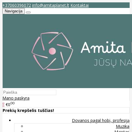
+37060396072
info@amitaplanet.lt
Kontaktai
Navigacija
Mano paskyra
00
€0
0
Prekių krepšelis tuščias!
Dovanos pagal hobį, profesiją
Muzika
Maistas