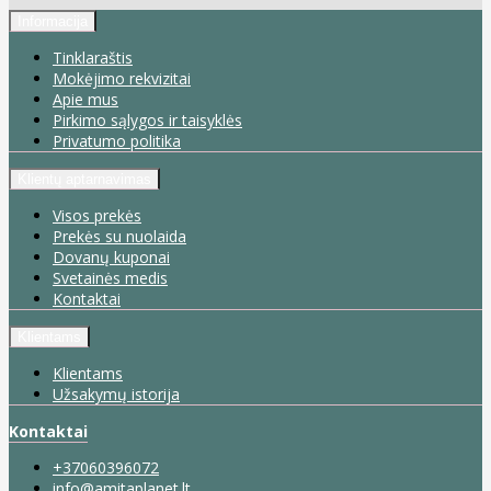
Informacija
Tinklaraštis
Mokėjimo rekvizitai
Apie mus
Pirkimo sąlygos ir taisyklės
Privatumo politika
Klientų aptarnavimas
Visos prekės
Prekės su nuolaida
Dovanų kuponai
Svetainės medis
Kontaktai
Klientams
Klientams
Užsakymų istorija
Kontaktai
+37060396072
info@amitaplanet.lt