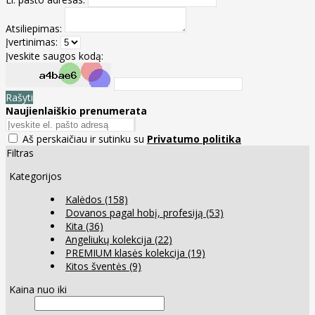
Atsiliepimas:
Įvertinimas:
Įveskite saugos kodą:
Rašyti
Naujienlaiškio prenumerata
Aš perskaičiau ir sutinku su
Privatumo politika
Filtras
Kategorijos
Kalėdos
(158)
Dovanos pagal hobį, profesiją
(53)
Kita
(36)
Angeliukų kolekcija
(22)
PREMIUM klasės kolekcija
(19)
Kitos šventės
(9)
Kaina nuo iki