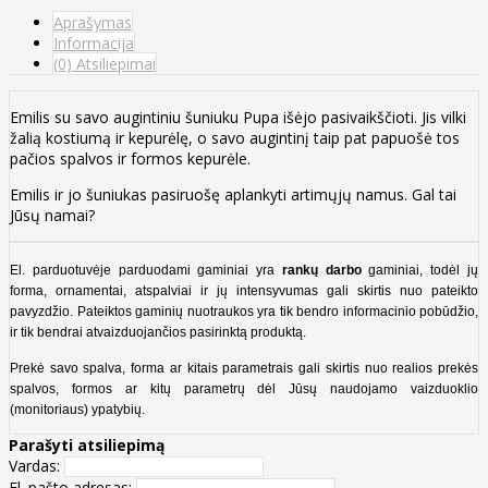
Aprašymas
Informacija
(0) Atsiliepimai
Emilis su savo augintiniu šuniuku Pupa išėjo pasivaikščioti. Jis vilki
žalią kostiumą ir kepurėlę, o savo augintinį taip pat papuošė tos
pačios spalvos ir formos kepurėle.
Emilis ir jo šuniukas pasiruošę aplankyti artimųjų namus. Gal tai
Jūsų namai?
El. parduotuvėje parduodami gaminiai yra
rankų darbo
gaminiai, todėl jų
forma, ornamentai, atspalviai ir jų intensyvumas gali skirtis nuo pateikto
pavyzdžio. Pateiktos gaminių nuotraukos yra tik bendro informacinio pobūdžio,
ir tik bendrai atvaizduojančios pasirinktą produktą.
Prekė savo spalva, forma ar kitais parametrais gali skirtis nuo realios prekės
spalvos, formos ar kitų parametrų dėl Jūsų naudojamo vaizduoklio
(monitoriaus) ypatybių.
Parašyti atsiliepimą
Vardas:
El. pašto adresas: