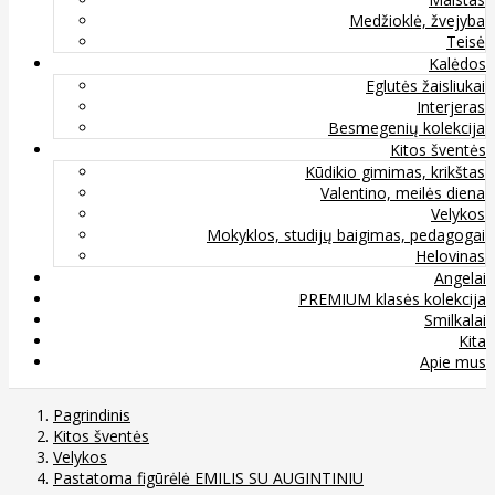
Medžioklė, žvejyba
Teisė
Kalėdos
Eglutės žaisliukai
Interjeras
Besmegenių kolekcija
Kitos šventės
Kūdikio gimimas, krikštas
Valentino, meilės diena
Velykos
Mokyklos, studijų baigimas, pedagogai
Helovinas
Angelai
PREMIUM klasės kolekcija
Smilkalai
Kita
Apie mus
Pagrindinis
Kitos šventės
Velykos
Pastatoma figūrėlė EMILIS SU AUGINTINIU