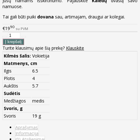
Jūsų namams išskirtinumo. Pajauskite
Kalėdų
dvasią savo
namuose.
Tai gali būti puiki
dovana
sau, artimajam, draugui ar kolegai.
90
€19
su PVM
Turite klausimų apie šią prekę?
Klauskite
Kilmės šalis:
Vokietija
Matmenys, cm
Ilgis
6.5
Plotis
4
Aukštis
5.7
Sudėtis
Medžiagos
medis
Svoris, g
Svoris
19 g
Aprašymas
Informacija
(0) Atsiliepimai