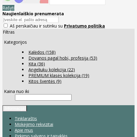
Rašyti
Naujienlaiškio prenumerata
Aš perskaičiau ir sutinku su
Privatumo politika
Filtras
Kategorijos
Kalėdos
(158)
Dovanos pagal hobį, profesiją
(53)
Kita
(36)
Angeliukų kolekcija
(22)
PREMIUM klasės kolekcija
(19)
Kitos šventės
(9)
Kaina nuo iki
Informacija
Tinklaraštis
Mokėjimo rekvizitai
Apie mus
Pirkimo sąlygos ir taisyklės