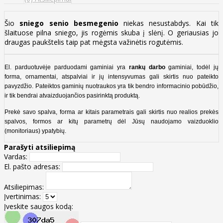
Šio
sniego senio besmegenio
niekas nesustabdys. Kai tik
šlaituose pilna sniego, jis rogėmis skuba į slėnį. O geriausias jo
draugas paukštelis taip pat mėgsta važinėtis rogutėmis.
El. parduotuvėje parduodami gaminiai yra
rankų darbo
gaminiai, todėl jų
forma, ornamentai, atspalviai ir jų intensyvumas gali skirtis nuo pateikto
pavyzdžio. Pateiktos gaminių nuotraukos yra tik bendro informacinio pobūdžio,
ir tik bendrai atvaizduojančios pasirinktą produktą.
Prekė savo spalva, forma ar kitais parametrais gali skirtis nuo realios prekės
spalvos, formos ar kitų parametrų dėl Jūsų naudojamo vaizduoklio
(monitoriaus) ypatybių.
Parašyti atsiliepimą
Vardas:
El. pašto adresas:
Atsiliepimas:
Įvertinimas:
Įveskite saugos kodą: