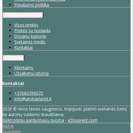
Privatumo politika
Klientų aptarnavimas
Visos prekės
Prekės su nuolaida
Dovanų kuponai
Svetainės medis
Kontaktai
Klientams
Klientams
Užsakymų istorija
Kontaktai
+37060396072
info@amitaplanet.lt
2026 © Visos teisės saugomos. Kopijuoti, platinti svetainės turinį
be autorių sutikimo draudžiama.
Elektroninių parduotuvių nuoma
-
eShoprent.com
Rašyk
Skambink