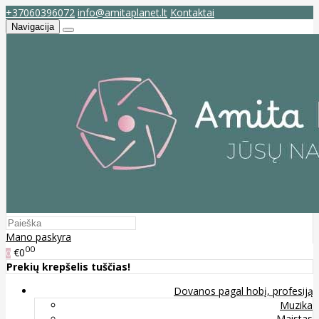
+37060396072
info@amitaplanet.lt
Kontaktai
Navigacija
Mano paskyra
00
€0
0
Prekių krepšelis tuščias!
Dovanos pagal hobį, profesiją
Muzika
Maistas