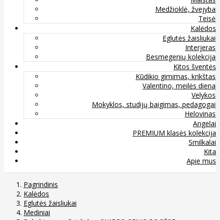
Medžioklė, žvejyba
Teisė
Kalėdos
Eglutės žaisliukai
Interjeras
Besmegenių kolekcija
Kitos šventės
Kūdikio gimimas, krikštas
Valentino, meilės diena
Velykos
Mokyklos, studijų baigimas, pedagogai
Helovinas
Angelai
PREMIUM klasės kolekcija
Smilkalai
Kita
Apie mus
Pagrindinis
Kalėdos
Eglutės žaisliukai
Mediniai