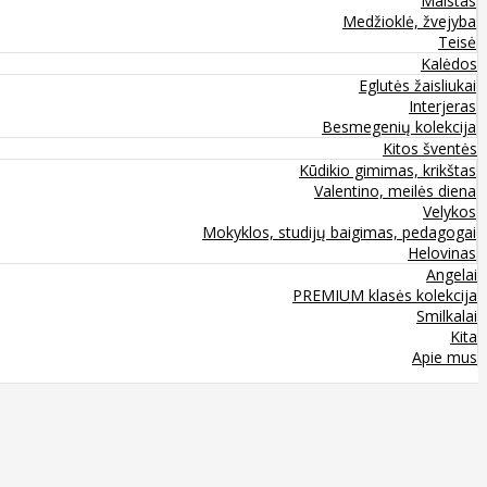
Maistas
Medžioklė, žvejyba
Teisė
Kalėdos
Eglutės žaisliukai
Interjeras
Besmegenių kolekcija
Kitos šventės
Kūdikio gimimas, krikštas
Valentino, meilės diena
Velykos
Mokyklos, studijų baigimas, pedagogai
Helovinas
Angelai
PREMIUM klasės kolekcija
Smilkalai
Kita
Apie mus