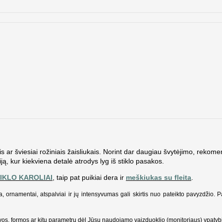
is ar šviesiai rožiniais žaisliukais. Norint dar daugiau švytėjimo, reko
ją, kur kiekviena detalė atrodys lyg iš stiklo pasakos.
STIKLO KAROLIAI
, taip pat puikiai dera ir
meškiukas su fleita
.
a, ornamentai, atspalviai ir jų intensyvumas gali skirtis nuo pateikto pavyzdžio. 
alvos, formos ar kitų parametrų dėl Jūsų naudojamo vaizduoklio (monitoriaus) ypatyb