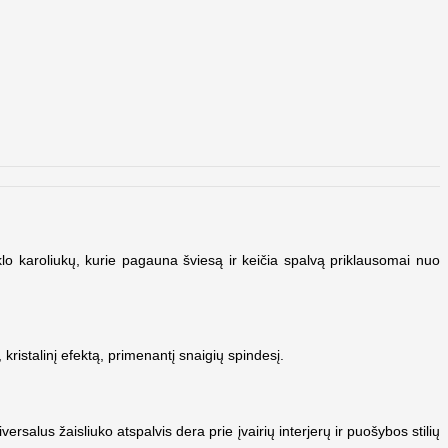
o karoliukų, kurie pagauna šviesą ir keičia spalvą priklausomai nuo
 kristalinį efektą, primenantį snaigių spindesį.
rsalus žaisliuko atspalvis dera prie įvairių interjerų ir puošybos stilių