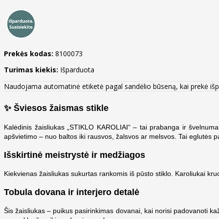
Prekės kodas:
8100073
Turimas kiekis:
Išparduota
Naudojama automatinė etiketė pagal sandėlio būseną, kai prekė iš
✨ Šviesos žaismas stikle
Kalėdinis žaisliukas „STIKLO KAROLIAI“ – tai prabanga ir švelnumas
apšvietimo – nuo baltos iki rausvos, žalsvos ar melsvos. Tai eglutės p
Išskirtinė meistrystė ir medžiagos
Kiekvienas žaisliukas sukurtas rankomis iš pūsto stiklo. Karoliukai kruop
Tobula dovana ir interjero detalė
Šis žaisliukas – puikus pasirinkimas dovanai, kai norisi padovanoti kažk