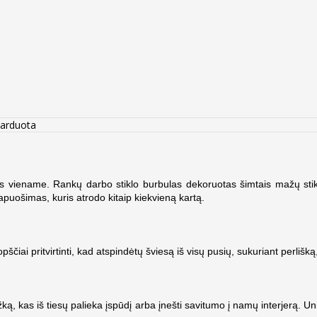
parduota
 viename. Rankų darbo stiklo burbulas dekoruotas šimtais mažų stikl
apuošimas, kuris atrodo kitaip kiekvieną kartą.
ščiai pritvirtinti, kad atspindėtų šviesą iš visų pusių, sukuriant perlišką,
ą, kas iš tiesų palieka įspūdį arba įnešti savitumo į namų interjerą. Unive