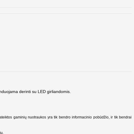
menduojama derinti su LED girliandomis.
Pateiktos gaminių nuotraukos yra tik bendro informacinio pobūdžio, ir tik bendrai
ių.