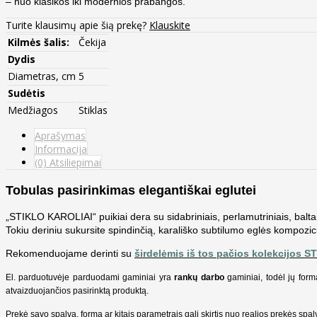
– nuo klasikos iki modernios prabangos.
Turite klausimų apie šią prekę?
Klauskite
Kilmės šalis:
Čekija
Dydis
Diametras, cm
5
Sudėtis
Medžiagos
Stiklas
Aprašymas
Informacija
(0) Atsiliepimai
Tobulas pasirinkimas elegantiškai eglutei
„STIKLO KAROLIAI“ puikiai dera su sidabriniais, perlamutriniais, balta
Tokiu deriniu sukursite spindinčią, karališko subtilumo eglės kompozici
Rekomenduojame derinti su
širdelėmis iš tos pačios kolekcijos 
El. parduotuvėje parduodami gaminiai yra
rankų darbo
gaminiai, todėl jų form
atvaizduojančios pasirinktą produktą.
Prekė savo spalva, forma ar kitais parametrais gali skirtis nuo realios prekės sp