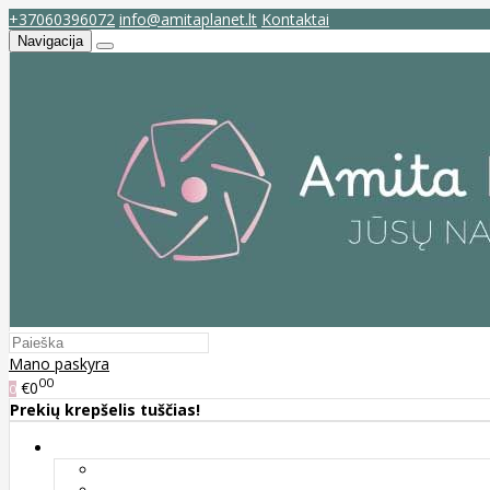
+37060396072
info@amitaplanet.lt
Kontaktai
Navigacija
Mano paskyra
00
€0
0
Prekių krepšelis tuščias!