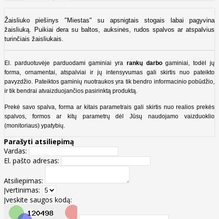
Žaisliuko piešinys "Miestas" su apsnigtais stogais labai pagyvina
žaisliuką. Puikiai dera su baltos, auksinės, rudos spalvos ar atspalvius
turinčiais žaisliukais.
El. parduotuvėje parduodami gaminiai yra
rankų darbo
gaminiai, todėl jų
forma, ornamentai, atspalviai ir jų intensyvumas gali skirtis nuo pateikto
pavyzdžio. Pateiktos gaminių nuotraukos yra tik bendro informacinio pobūdžio,
ir tik bendrai atvaizduojančios pasirinktą produktą.
Prekė savo spalva, forma ar kitais parametrais gali skirtis nuo realios prekės
spalvos, formos ar kitų parametrų dėl Jūsų naudojamo vaizduoklio
(monitoriaus) ypatybių.
Parašyti atsiliepimą
Vardas:
El. pašto adresas:
Atsiliepimas:
Įvertinimas:
Įveskite saugos kodą: