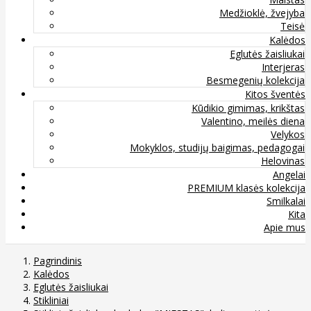
Medžioklė, žvejyba
Teisė
Kalėdos
Eglutės žaisliukai
Interjeras
Besmegenių kolekcija
Kitos šventės
Kūdikio gimimas, krikštas
Valentino, meilės diena
Velykos
Mokyklos, studijų baigimas, pedagogai
Helovinas
Angelai
PREMIUM klasės kolekcija
Smilkalai
Kita
Apie mus
Pagrindinis
Kalėdos
Eglutės žaisliukai
Stikliniai