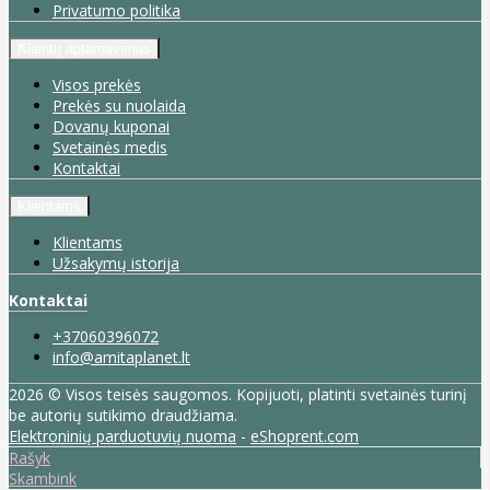
Privatumo politika
Klientų aptarnavimas
Visos prekės
Prekės su nuolaida
Dovanų kuponai
Svetainės medis
Kontaktai
Klientams
Klientams
Užsakymų istorija
Kontaktai
+37060396072
info@amitaplanet.lt
2026 © Visos teisės saugomos. Kopijuoti, platinti svetainės turinį
be autorių sutikimo draudžiama.
Elektroninių parduotuvių nuoma
-
eShoprent.com
Rašyk
Skambink