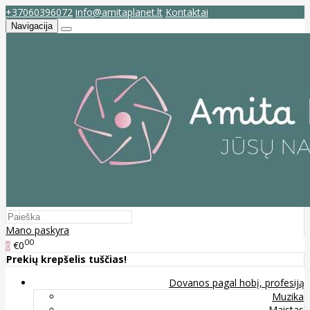
+37060396072
info@amitaplanet.lt
Kontaktai
Navigacija
Mano paskyra
00
€0
0
Prekių krepšelis tuščias!
Dovanos pagal hobį, profesiją
Muzika
Maistas