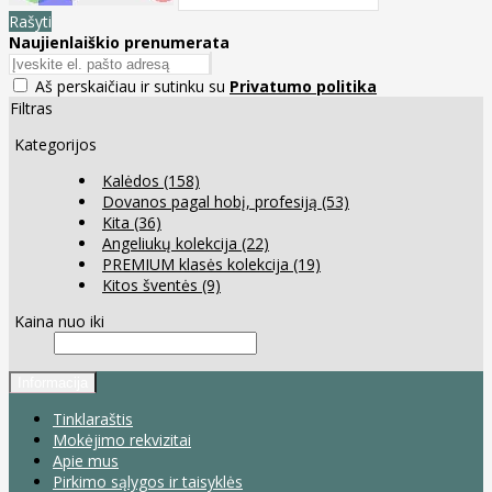
Rašyti
Naujienlaiškio prenumerata
Aš perskaičiau ir sutinku su
Privatumo politika
Filtras
Kategorijos
Kalėdos
(158)
Dovanos pagal hobį, profesiją
(53)
Kita
(36)
Angeliukų kolekcija
(22)
PREMIUM klasės kolekcija
(19)
Kitos šventės
(9)
Kaina nuo iki
Informacija
Tinklaraštis
Mokėjimo rekvizitai
Apie mus
Pirkimo sąlygos ir taisyklės