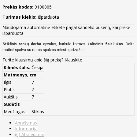
Prekės kodas:
9100005
Turimas kiekis:
Išparduota
Naudojama automatinė etiketė pagal sandėlio būseną, kai prekė
išparduota
Stiklinis rankų darbo
apvalus, burbulo formos
kalėdinis žaisliukas
. Balta
matinė spalva su rudos spalvos miesto peizažais.
Turite klausimų apie šią prekę?
Klauskite
Kilmės šalis:
Čekija
Matmenys, cm
Ilgis
7
Plotis
7
Aukštis
7
Sudėtis
Medžiagos
Stiklas
Aprašymas
Informacija
(0) Atsiliepimai